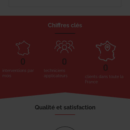
Chiffres clés
0
0
0
interventions par
techniciens
mois
applicateurs
clients dans toute la
France
Qualité et satisfaction