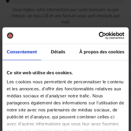
Vous réglez votre intervention par carte bancaire ou par
chèque, un reçu CB et une facture vous sont envoyés par
mail.
Consentement
Détails
À propos des cookies
Etape 5 :
Vous évaluez la prestation
Ce site web utilise des cookies.
Vous recevez une demande d’évaluation de votre expérience
Les cookies nous permettent de personnaliser le contenu
avec l’équipe AS DE PIC.
et les annonces, d'offrir des fonctionnalités relatives aux
médias sociaux et d'analyser notre trafic. Nous
partageons également des informations sur l'utilisation de
Nous avons pensé à tout
notre site avec nos partenaires de médias sociaux, de
publicité et d'analyse, qui peuvent combiner celles-ci
avec d'autres informations que vous leur avez fournies
À Orvault, la prolifération des chenilles peut rapidement
ou qu'ils ont collectées lors de votre utilisation de leurs