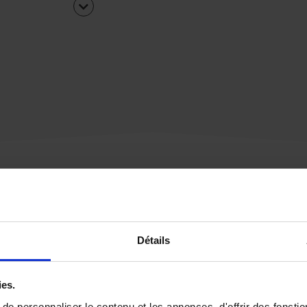
Une urgence ?
Détails
Vous souhaitez être
rappelé par notre éq
ies.
e personnaliser le contenu et les annonces, d'offrir des fonctio