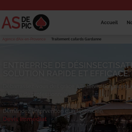
Accueil
No
Agence d’Aix-en-Provence
Traitement cafards Gardanne
ENTREPRISE DE DÉSINSECTISAT
SOLUTION RAPIDE ET EFFICACE.
Débarrassez-vous des
grâce à l’intervention rapide 
efficace de professionnels.
Demandez l’intervention d’un technicien.
Devis immédiat