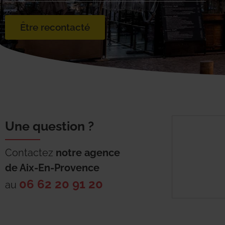
Être recontacté
Une question ?
Contactez
notre agence
de
Aix-En-Provence
06 62 20 91 20
au