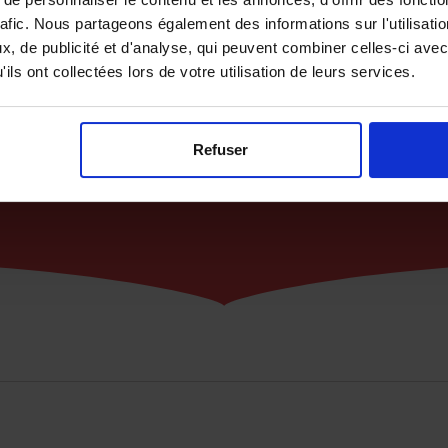
Des experts pédagogues
rafic. Nous partageons également des informations sur l'utilisati
, de publicité et d'analyse, qui peuvent combiner celles-ci avec
Grâce aux conseils de nos techniciens experts, vous saurez
ils ont collectées lors de votre utilisation de leurs services.
mettre en place les bonnes pratiques pour éviter toute
nouvelle infestation.
Refuser