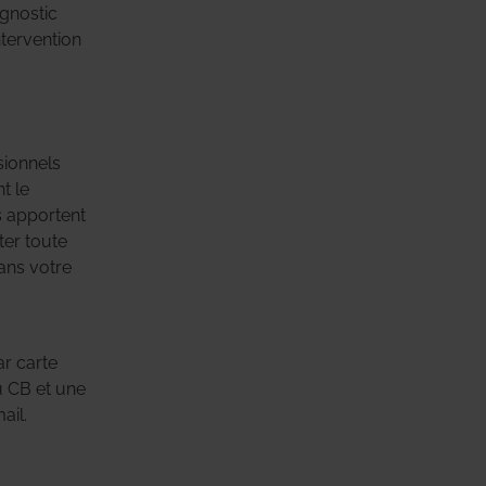
gnostic
ntervention
sionnels
t le
s apportent
ter toute
dans votre
ar carte
u CB et une
ail.