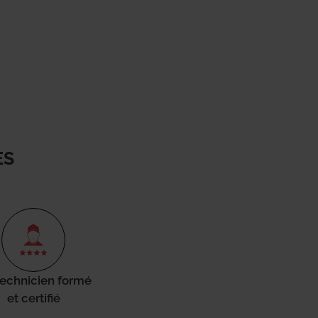
ES
technicien formé
et certifié