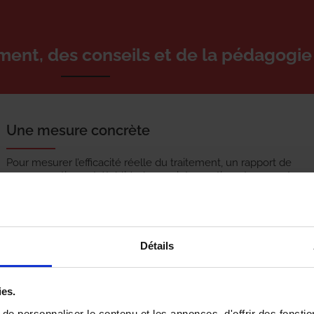
ement, des conseils et de la pédagogie
Une mesure concrète
Pour mesurer l’efficacité réelle du traitement, un rapport de
consommation est établi à chaque intervention et vous est
communiqué par email.
Suivi et rapport détaillé
Détails
Après chaque intervention vous recevez un rapport détaillé
avec photos. Vous savez ce qui a été fait et les points de
ies.
vigilance.
e personnaliser le contenu et les annonces, d'offrir des fonctio