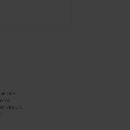
uisibles
renez
iste depuis
s.