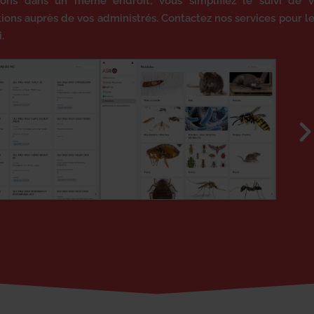
tions dans un même endroit, vous simplifiez le suivi de 
ions auprès de vos administrés. Contactez nos services pour l
.