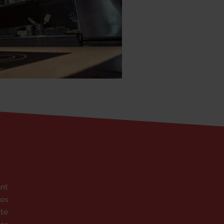
ant
nos
tte