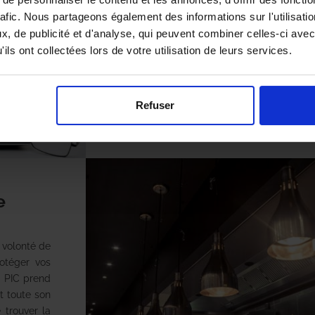
envoyons à qui le souhaite des comptes 
rafic. Nous partageons également des informations sur l'utilisati
photos et de conseils, qui font état ave
, de publicité et d'analyse, qui peuvent combiner celles-ci avec
sommes intervenus, des traitements mis 
ils ont collectées lors de votre utilisation de leurs services.
structurelles pour se prémunir de nouvelle
Refuser
e
a volonté de
otéger vos
E PIC prend
t toute son
 trouver la