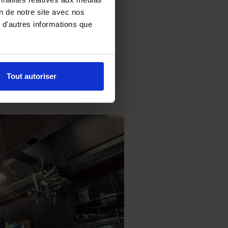
rendus détaillés, assortis de
on de notre site avec nos
c précision des zones où nous
 d'autres informations que
en oeuvre, des préconisations
s infestations.
Tout autoriser