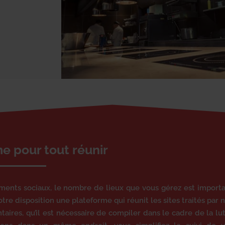
e pour tout réunir
ements sociaux, le nombre de lieux que vous gérez est import
otre disposition une plateforme qui réunit les sites traités par 
ntaires, qu’il est nécessaire de compiler dans le cadre de la lu