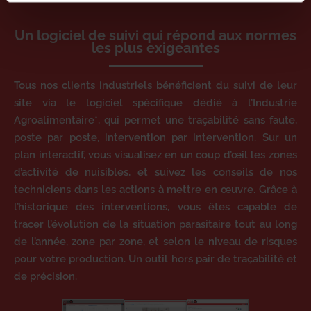
Un logiciel de suivi qui répond aux normes
les plus exigeantes
Tous nos clients industriels bénéficient du suivi de leur
site via le logiciel spécifique dédié à l’Industrie
Agroalimentaire*, qui permet une traçabilité sans faute,
poste par poste, intervention par intervention. Sur un
plan interactif, vous visualisez en un coup d’œil les zones
d’activité de nuisibles, et suivez les conseils de nos
techniciens dans les actions à mettre en œuvre. Grâce à
l’historique des interventions, vous êtes capable de
tracer l’évolution de la situation parasitaire tout au long
de l’année, zone par zone, et selon le niveau de risques
pour votre production. Un outil hors pair de traçabilité et
de précision.