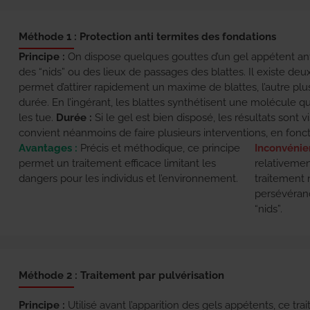
Méthode 1 : Protection anti termites des fondations
Principe :
On dispose quelques gouttes d’un gel appétent ant
des “nids” ou des lieux de passages des blattes. Il existe deux
permet d’attirer rapidement un maxime de blattes, l’autre plu
durée. En l’ingérant, les blattes synthétisent une molécule 
les tue.
Durée :
Si le gel est bien disposé, les résultats sont v
convient néanmoins de faire plusieurs interventions, en fonct
Avantages :
Précis et méthodique, ce principe
Inconvénien
permet un traitement efficace limitant les
relativemen
dangers pour les individus et l’environnement.
traitement 
persévéran
“nids”.
Méthode 2 : Traitement par pulvérisation
Principe :
Utilisé avant l’apparition des gels appétents, ce tra