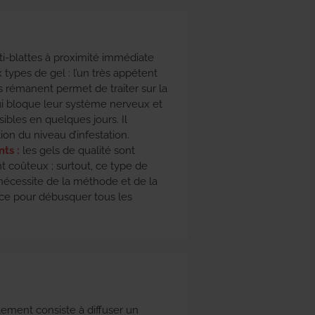
i-blattes à proximité immédiate
 types de gel : l’un très appétent
s rémanent permet de traiter sur la
qui bloque leur système nerveux et
isibles en quelques jours. Il
ion du niveau d’infestation.
ts :
les gels de qualité sont
t coûteux ; surtout, ce type de
nécessite de la méthode et de la
ce pour débusquer tous les
itement consiste à diffuser un