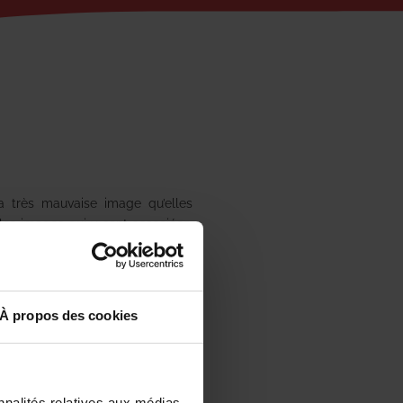
a très mauvaise image qu’elles
les images qui y sont associées,
es têtes et constituent un risque
germes pathogènes et poussières
in, leur présence en nombre est
ire de court-circuit dans les
À propos des cookies
s cartes mères des lave-vaisselles
qui y ont élu domicile…
nnalités relatives aux médias