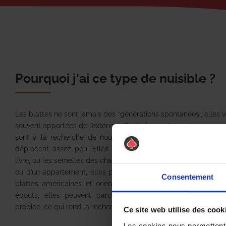
Pourquoi j'ai ce type de nuisible ?
Les blattes ne sont jamais des “générations spontanées”, elles v
souvent apportées de l’extérieur. Contrairement aux rongeurs, rat
sont à la recherche de nourriture ou d’un abri, les blattes
déplacent assez peu. Elles suivent les cartons de marchand
livre, ou les semelles des chaussures. En cas d’infestation impor
ou d’un appartement, elles peuvent se déplacer chez les vois
Consentement
blattes américaines et orientales est différent : souvent pré
égouts, elles peuvent parcourir plusieurs mètres pour tro
propice, ce qui rend la recherche de “nid” plus compliquée.
Ce site web utilise des cook
Les cookies nous permettent d