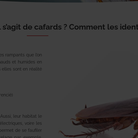
s’agit de cafards ? Comment les identi
es rampants que l’on
chauds et humides en
 elles sont en réalité
rencié)
Aussi, leur habitat le
électriques, voire les
permet de se faufiler
arrelage par exemple.