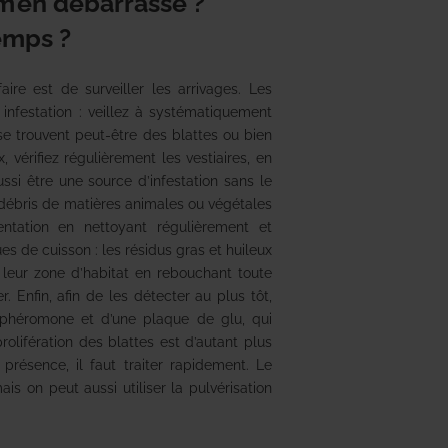
m’en débarrasse ?
emps ?
ire est de surveiller les arrivages. Les
 infestation : veillez à systématiquement
se trouvent peut-être des blattes ou bien
vérifiez régulièrement les vestiaires, en
ssi être une source d’infestation sans le
 débris de matières animales ou végétales
entation en nettoyant régulièrement et
 de cuisson : les résidus gras et huileux
 leur zone d’habitat en rebouchant toute
r. Enfin, afin de les détecter au plus tôt,
 phéromone et d’une plaque de glu, qui
lifération des blattes est d’autant plus
résence, il faut traiter rapidement. Le
is on peut aussi utiliser la pulvérisation