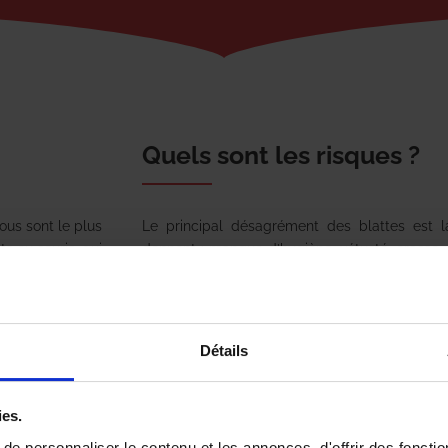
Quels sont les risques ?
ous sont le plus
Le principal désagrément des blattes est l
s ou souris, qui
donnent : manque d’hygiène, vétusté, crasse, 
 germaniques se
à tort ou à raison, sont très présentes dans l
ises qu’on vous
important. En outre, elles véhiculent des 
tante d’un local
responsables de maladies et d’allergies. Enf
ins… Le cas des
souvent la cause de dysfonctionnement vo
Détails
sentes dans les
appareils électriques : il n’est pas rare que le
uver un endroit
soient détruites par un agglomérat de blattes 
ies.
e personnaliser le contenu et les annonces, d'offrir des fonctio