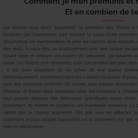
Comment je m’en prémunis et 
Et en combien de t
Les blattes vous étant “apportées”, la première des choses à fa
livraisons des fournisseurs sont souvent la cause d’une première
décartonner les marchandises et jeter les cartons dans lesquels 
des œufs. Si vous êtes un établissement avec des locaux sociaux, 
faisant vider et nettoyer les casiers du personnel, qui peuvent au
savoir. Les blattes sont omnivores, avec une prédilection pour des
; il est donc important de les priver de leur source d’alim
méthodiquement, notamment dans les cuisines les pianos et plaques
sont leur nourriture préférée! De même, vous pouvez restreindre
crevasse et fissure dans lesquelles elles ont tendance à s’installe
vous pouvez disposer des détecteurs spécifiques, munis d’une
permettent de mettre en évidence une éventuelle présence. La pro
rapide que la chaleur augmente. Dès que vous en détectez la p
traitement le plus adapté aujourd’hui est le traitement par gel, ma
voire la nébulisation.