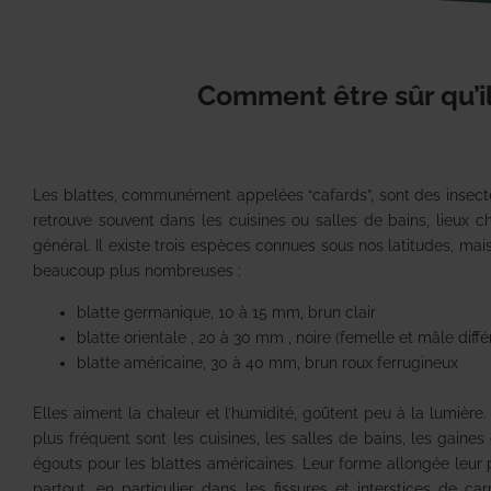
Comment être sûr qu’il 
Les blattes, communément appelées “cafards”, sont des insect
retrouve souvent dans les cuisines ou salles de bains, lieux 
général. Il existe trois espèces connues sous nos latitudes, mais
beaucoup plus nombreuses :
blatte germanique, 10 à 15 mm, brun clair
blatte orientale , 20 à 30 mm , noire (femelle et mâle diffé
blatte américaine, 30 à 40 mm, brun roux ferrugineux
Elles aiment la chaleur et l’humidité, goûtent peu à la lumière. 
plus fréquent sont les cuisines, les salles de bains, les gaines 
égouts pour les blattes américaines. Leur forme allongée leur 
partout, en particulier dans les fissures et interstices de c