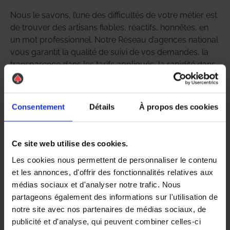
Nous le savons, l’une des difficultés de votre métier est
de trouver des artisans fiables, réactifs, honnêtes, en
un mot professionnel. Notre Réseau d’agences national
vous garantit la qualité de suivi de vos demandes, la
transparence dans les tarifs appliqués, la rapidité dans
la résolution des problèmes signalés. En faisant appel à
AS DE PIC, vous êtes sûrs que le sujet sera traité au
plus vite, qu’une solution sera apportée à vos
Consentement
Détails
À propos des cookies
administrés.
Ce site web utilise des cookies.
Les cookies nous permettent de personnaliser le contenu
et les annonces, d'offrir des fonctionnalités relatives aux
médias sociaux et d'analyser notre trafic. Nous
partageons également des informations sur l'utilisation de
notre site avec nos partenaires de médias sociaux, de
publicité et d'analyse, qui peuvent combiner celles-ci