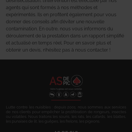
désinsectisation, l’intervention est effectuée par nos
agents qui sont formés à nos méthodes et
expérimentés. Ils en profitent également pour vous
donner des conseils afin d’éviter une nouvelle
contamination. En outre, nous vous informons du
déroulement de la prestation dans un rapport simplifié
et actualisé en temps réel. Pour en savoir plus et
obtenir un devis, n’hésitez pas à nous contacter !
Lutte contre les nuisibles : depuis 2001, nous sommes aux services
de nos clients pour empêcher la prolifération de rongeurs, insectes
ou volatiles. Nous traitons les souris, les rats, les cafards, les blattes,
les punaises de lit, les guêpes, les frelons, les pigeons.