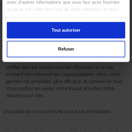
avec d'autres informations que vous leur avez fournies
ou qu'ils ont collectées lors de votre utilisation de leurs
services.
Des comptes rendus d’interventions envoyés par mail
Tout autoriser
Une fois l’intervention réalisée, nous vous envoyons un
Refuser
compte rendu détaillé de ce qui a été fait, assorti de
photos et de conseils adéquats. Cela vous permet de
vérifier que les travaux ont été effectués, et le cas
échéant d’en informer les copropriétaires. Ainsi, votre
gestion est simplifiée, plus efficace, et connue de tous.
Vous mettez en valeur votre travail et évitez d’être
relancé pour rien.
Une plate-forme commune à tous les immeubles