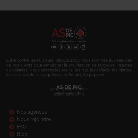
Lutte contre les nuisibles : depuis 2001, nous sommes aux services
de nos clients pour empêcher la prolifération de rongeurs, insectes
ou volatiles. Nous traitons les souris, les rats, les cafards, les blattes,
les punaises de lit, les guêpes, les frelons, les pigeons.
AS DE PIC
52 rue Charles Michels
09 80 08 41 80
93200 Saint-Denis
Nos agences
Nous rejoindre
FAQ
Blog