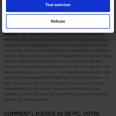
nombreux habitants et entreprises. C’est pourquoi faire appel à
Tout autoriser
une
entreprise de désinsectisation
compétente est essentiel
pour garantir un environnement sain et sécurisé. As de Pic se
positionne comme un véritable expert anti-nuisible, offrant des
Refuser
solutions adaptées à chaque situation. Que vous soyez
confronté à une invasion de
cafards
, de
punaises de lit
ou de
fourmis
, notre équipe de professionnels qualifiés utilise des
méthodes efficaces et respectueuses de l’environnement pour
éradiquer ces indésirables. Grâce à notre expérience et notre
savoir-faire, nous vous garantissons une intervention rapide et
durable. Pour ceux qui se trouvent également à proximité, notre
service s’étend à Aix-en-Provence, où nous proposons des
solutions personnalisées. Découvrez nos offres en visitant notre
page dédiée à l’
Aix-en-Provence
. En choisissant As de Pic, vous
optez pour une tranquillité d’esprit face aux nuisibles, avec un
suivi rigoureux et des conseils d’experts pour prévenir toute
réinfestation. Ne laissez pas les nuisibles perturber votre
quotidien, contactez-nous dès aujourd’hui pour une évaluation
gratuite de votre situation.
COMMENT L'AGENCE AS DE PIC, VOTRE