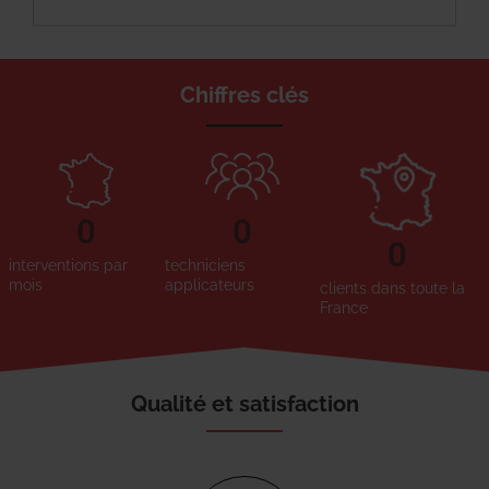
Chiffres clés
0
0
0
interventions par
techniciens
mois
applicateurs
clients dans toute la
France
Qualité et satisfaction