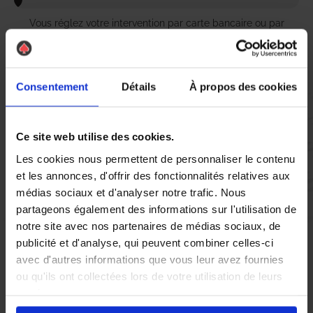
Vous réglez votre intervention par carte bancaire ou par
chèque, un reçu CB et une facture vous sont envoyés par
mail.
Consentement
Détails
À propos des cookies
Etape 5 :
Ce site web utilise des cookies.
Vous évaluez la prestation
Les cookies nous permettent de personnaliser le contenu
et les annonces, d'offrir des fonctionnalités relatives aux
Vous recevez une demande d’évaluation de votre expérience
médias sociaux et d'analyser notre trafic. Nous
avec l’équipe AS DE PIC.
partageons également des informations sur l'utilisation de
notre site avec nos partenaires de médias sociaux, de
publicité et d'analyse, qui peuvent combiner celles-ci
Nous avons pensé à tout
avec d'autres informations que vous leur avez fournies
ou qu'ils ont collectées lors de votre utilisation de leurs
services.
À Marseille, la lutte contre les nuisibles est une priorité pour de