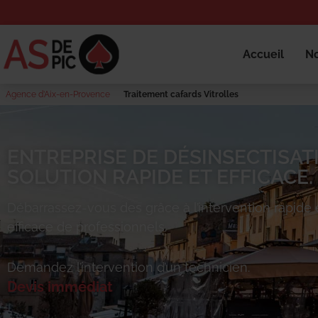
Accueil
No
Agence d’Aix-en-Provence
Traitement cafards Vitrolles
ENTREPRISE DE DÉSINSECTISATI
SOLUTION RAPIDE ET EFFICACE.
Débarrassez-vous des
grâce à l’intervention rapide 
efficace de professionnels.
Demandez l’intervention d’un technicien.
Devis immédiat