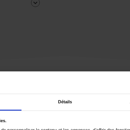
Une urgence ?
Détails
Vous souhaitez être
rappelé par notre éq
ies.
e personnaliser le contenu et les annonces, d'offrir des fonctio