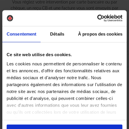
Vous réglez votre intervention par carte bancaire ou par
chèque, un reçu CB et une facture vous sont envoyés par
mail.
Consentement
Détails
À propos des cookies
Etape 5 :
Vous évaluez la prestation
Ce site web utilise des cookies.
Les cookies nous permettent de personnaliser le contenu
et les annonces, d'offrir des fonctionnalités relatives aux
Vous recevez une demande d’évaluation de votre expérience
avec l’équipe AS DE PIC.
médias sociaux et d'analyser notre trafic. Nous
partageons également des informations sur l'utilisation de
notre site avec nos partenaires de médias sociaux, de
Nous avons pensé à tout
publicité et d'analyse, qui peuvent combiner celles-ci
avec d'autres informations que vous leur avez fournies
ou qu'ils ont collectées lors de votre utilisation de leurs
À Beaucouzé, la présence de guêpes et de
frelons asiatiques
services.
peut rapidement devenir une source d’inquiétude pour les