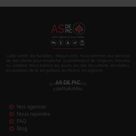
Lutte contre les nuisibles : depuis 2001, nous sommes aux services
de nos clients pour empêcher la prolifération de rongeurs, insectes
ou volatiles. Nous traitons les souris, les rats, les cafards, les blattes,
les punaises de lit, les guêpes, les frelons, les pigeons.
AS DE PIC
52 rue Charles Michels
09 80 08 41 80
93200 Saint-Denis
Nos agences
Nous rejoindre
FAQ
Blog