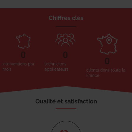
Chiffres clés
0
0
0
interventions par
techniciens
mois
applicateurs
clients dans toute la
France
Qualité et satisfaction