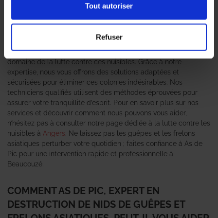
habitants. Ces nuisibles, bien que souvent perçus comme
Tout autoriser
inoffensifs, peuvent représenter un danger réel, surtout pour les
personnes allergiques. C’est pourquoi il est essentiel de faire
appel à un
expert en destruction de nid de guêpes et frelons
Refuser
asiatiques
pour garantir une intervention rapide et efficace.
L’agence As de Pic se positionne comme le leader dans le
domaine de la lutte contre ces nuisibles. Grâce à notre
expertise, nous vous offrons des solutions adaptées et
sécurisées pour éliminer ces colonies indésirables. Nos
techniciens qualifiés utilisent des méthodes éprouvées pour
assurer votre tranquillité d’esprit. Pour en savoir plus sur nos
services et découvrir comment nous pouvons vous aider,
n’hésitez pas à consulter notre page dédiée à la lutte contre les
nuisibles à
Angers
. Ne laissez pas les guêpes et les frelons
asiatiques perturber votre quotidien ; faites confiance à As de
Pic pour une intervention rapide et professionnelle à
Beaucouzé.
COMMENT AS DE PIC, EXPERT EN
DESTRUCTION DE NIDS DE GUÊPES ET
FRELONS ASIATIQUES, PEUT-IL VOUS AIDER