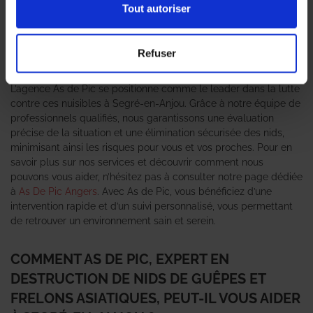
pour les habitants. Ces nuisibles, bien que souvent perçus
Tout autoriser
comme inoffensifs, peuvent représenter un danger réel pour la
santé, notamment en raison de leurs piqûres douloureuses et
potentiellement allergènes. C’est pourquoi il est essentiel de
Refuser
faire appel à un
expert en destruction de nid de guêpes et
frelons asiatiques
pour une intervention rapide et efficace.
L’agence As de Pic se positionne comme le leader dans la lutte
contre ces nuisibles à Segré-en-Anjou. Grâce à notre équipe de
professionnels qualifiés, nous garantissons une évaluation
précise de la situation et une élimination sécurisée des nids,
minimisant ainsi les risques pour vous et vos proches. Pour en
savoir plus sur nos services et découvrir comment nous
pouvons vous aider, n’hésitez pas à consulter notre page dédiée
à
As De Pic Angers
. Avec As de Pic, vous bénéficiez d’une
intervention rapide et d’un suivi personnalisé, vous permettant
de retrouver un environnement sain et serein.
COMMENT AS DE PIC, EXPERT EN
DESTRUCTION DE NIDS DE GUÊPES ET
FRELONS ASIATIQUES, PEUT-IL VOUS AIDER