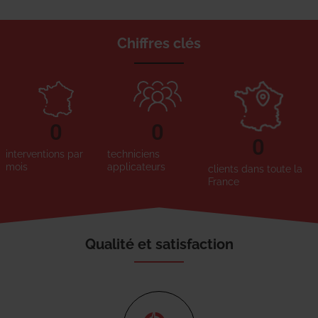
Chiffres clés
0
0
0
interventions par
techniciens
mois
applicateurs
clients dans toute la
France
Qualité et satisfaction