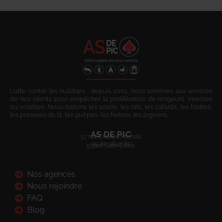
Lutte contre les nuisibles : depuis 2001, nous sommes aux services
de nos clients pour empêcher la prolifération de rongeurs, insectes
ou volatiles. Nous traitons les souris, les rats, les cafards, les blattes,
les punaises de lit, les guêpes, les frelons, les pigeons.
AS DE PIC
52 rue Charles Michels
09 80 08 41 80
93200 Saint-Denis
Nos agences
Nous rejoindre
FAQ
Blog