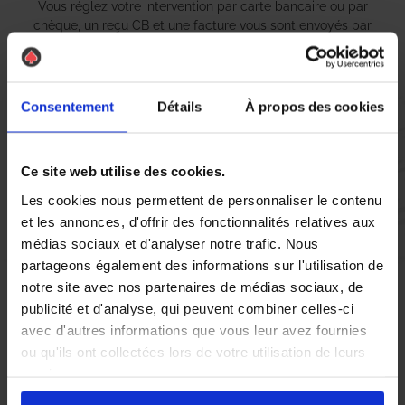
Vous réglez votre intervention par carte bancaire ou par
chèque, un reçu CB et une facture vous sont envoyés par
mail.
Consentement
Détails
À propos des cookies
Etape 5 :
Vous évaluez la prestation
Ce site web utilise des cookies.
Les cookies nous permettent de personnaliser le contenu
et les annonces, d'offrir des fonctionnalités relatives aux
Vous recevez une demande d’évaluation de votre expérience
avec l’équipe AS DE PIC.
médias sociaux et d'analyser notre trafic. Nous
partageons également des informations sur l'utilisation de
notre site avec nos partenaires de médias sociaux, de
Nous avons pensé à tout
publicité et d'analyse, qui peuvent combiner celles-ci
avec d'autres informations que vous leur avez fournies
ou qu'ils ont collectées lors de votre utilisation de leurs
À Segré-en-Anjou, la présence de
nid de guêpes
et de
frelons
services.
asiatiques
peut rapidement devenir une source d’inquiétude