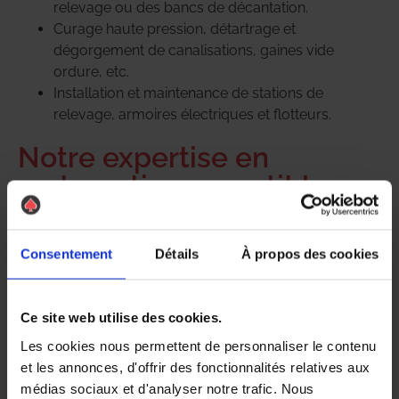
relevage ou des bancs de décantation.
Curage haute pression, détartrage et
dégorgement de canalisations, gaines vide
ordure, etc.
Installation et maintenance de stations de
relevage, armoires électriques et flotteurs.
Notre expertise en
restauration garantit la
propreté de nos
prestations :
Consentement
Détails
À propos des cookies
Maîtrise des odeurs
Nettoyage de la zone traitée
Ce site web utilise des cookies.
Restitution des lieux dans leur état d’origine
Les cookies nous permettent de personnaliser le contenu
Traitement biologique des
et les annonces, d'offrir des fonctionnalités relatives aux
médias sociaux et d'analyser notre trafic. Nous