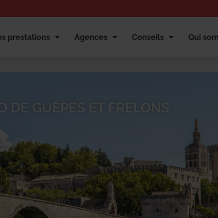
s prestations
Agences
Conseils
Qui so
D DE GUÊPES ET FRELONS
et