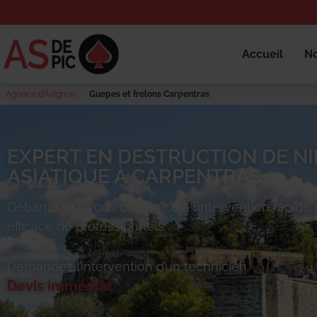
Accueil
No
Agence d’Avignon
Guepes et frelons Carpentras
EXPERT EN DESTRUCTION DE NI
ASIATIQUE À CARPENTRAS.
Débarrassez-vous des
grâce à l’intervention rapide 
efficace de professionnels.
Demandez l’intervention d’un technicien.
Devis immédiat