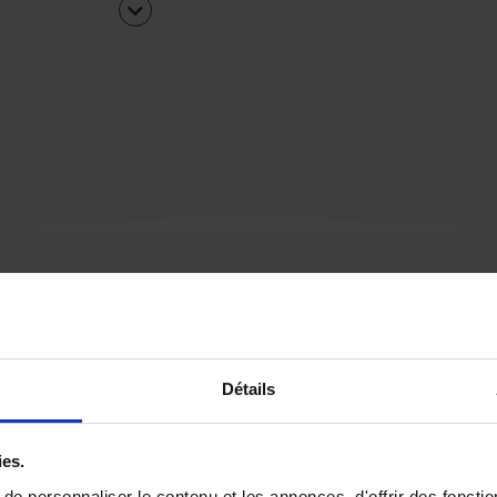
Une urgence ?
Détails
Vous souhaitez être
rappelé par notre éq
ies.
e personnaliser le contenu et les annonces, d'offrir des fonctio