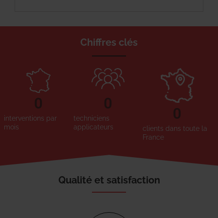
Chiffres clés
0
0
0
interventions par
techniciens
mois
applicateurs
clients dans toute la
France
Qualité et satisfaction