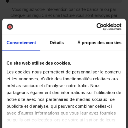
Vous réglez votre intervention par carte bancaire ou par
chèque, un reçu CB et une facture vous sont envoyés par
mail.
Consentement
Détails
À propos des cookies
Etape 5 :
Vous évaluez la prestation
Ce site web utilise des cookies.
Les cookies nous permettent de personnaliser le contenu
Vous recevez une demande d’évaluation de votre expérience
et les annonces, d'offrir des fonctionnalités relatives aux
avec l’équipe AS DE PIC.
médias sociaux et d'analyser notre trafic. Nous
partageons également des informations sur l'utilisation de
notre site avec nos partenaires de médias sociaux, de
Nous avons pensé à tout
publicité et d'analyse, qui peuvent combiner celles-ci
avec d'autres informations que vous leur avez fournies
ou qu'ils ont collectées lors de votre utilisation de leurs
À Saint Rémy de Provence, la présence de nuisibles peut
services.