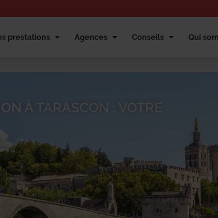
s prestations
Agences
Conseils
Qui so
ION À TARASCON : VOTRE
et