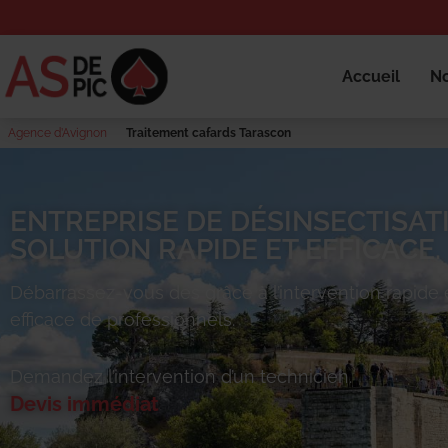
Accueil
No
Agence d’Avignon
Traitement cafards Tarascon
ENTREPRISE DE DÉSINSECTISAT
SOLUTION RAPIDE ET EFFICACE.
Débarrassez-vous des
grâce à l’intervention rapide 
efficace de professionnels.
Demandez l’intervention d’un technicien.
Devis immédiat