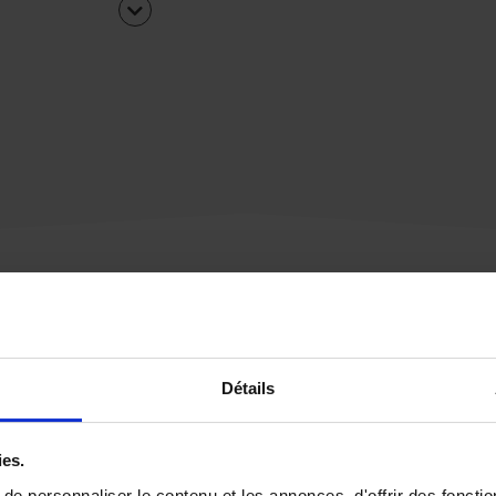
Une urgence ?
Détails
Vous souhaitez être
rappelé par notre éq
ies.
e personnaliser le contenu et les annonces, d'offrir des fonctio