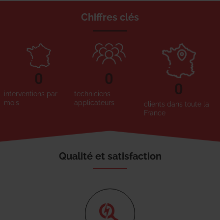
Chiffres clés
0
0
0
interventions par
techniciens
mois
applicateurs
clients dans toute la
France
Qualité et satisfaction