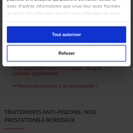
Comment s’en débarrasser ?
avec d'autres informations que vous leur avez fournies
Quelles sont les techniques employées ?
ou qu'ils ont collectées lors de votre utilisation de leurs
services.
Combien coûte une prestation ?
Tout autoriser
Pourquoi se débarrasser des pigeons ?
Refuser
Qu’est-ce que le dépigeonnage ?
Chaque bâtiment est unique, chaque
solution également.
Pourquoi recourir à un prestataire ?
TRAITEMENTS ANTI-PIGEONS : NOS
PRESTATIONS À BORDEAUX