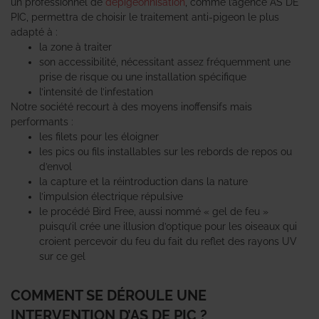
un professionnel de
dépigeonnisation
, comme l’agence AS DE
PIC, permettra de choisir le traitement anti-pigeon le plus
adapté à :
la zone à traiter
son accessibilité, nécessitant assez fréquemment une
prise de risque ou une installation spécifique
l’intensité de l’infestation
Notre société recourt à des moyens inoffensifs mais
performants :
les filets pour les éloigner
les pics ou fils installables sur les rebords de repos ou
d’envol
la capture et la réintroduction dans la nature
l’impulsion électrique répulsive
le procédé Bird Free, aussi nommé « gel de feu »
puisqu’il crée une illusion d’optique pour les oiseaux qui
croient percevoir du feu du fait du reflet des rayons UV
sur ce gel
COMMENT SE DÉROULE UNE
INTERVENTION D’AS DE PIC ?