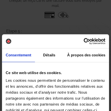
chèque, un reçu CB et une facture vous sont envoyés par
mail.
Etape 5 :
Vous évaluez la prestation
Vous recevez une demande d’évaluation de votre expérience
Consentement
Détails
À propos des cookies
avec l’équipe AS DE PIC.
Ce site web utilise des cookies.
Nous avons pensé à tout
Les cookies nous permettent de personnaliser le contenu
et les annonces, d'offrir des fonctionnalités relatives aux
médias sociaux et d'analyser notre trafic. Nous
partageons également des informations sur l'utilisation de
De quel type de pigeons parle-t-on ici ?
notre site avec nos partenaires de médias sociaux, de
publicité et d'analyse, qui peuvent combiner celles-ci