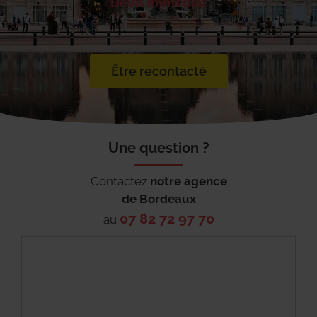
Devis immédiat
Être recontacté
Une question ?
Contactez
notre agence
de
Bordeaux
07 82 72 97 70
au