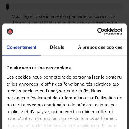
Vous réglez votre intervention par carte bancaire ou par
chèque, un reçu CB et une facture vous sont envoyés par
mail.
Consentement
Détails
À propos des cookies
Etape 5 :
Vous évaluez la prestation
Ce site web utilise des cookies.
Les cookies nous permettent de personnaliser le contenu
et les annonces, d'offrir des fonctionnalités relatives aux
Vous recevez une demande d’évaluation de votre expérience
médias sociaux et d'analyser notre trafic. Nous
avec l’équipe AS DE PIC.
partageons également des informations sur l'utilisation de
notre site avec nos partenaires de médias sociaux, de
Nous avons pensé à tout
publicité et d'analyse, qui peuvent combiner celles-ci
avec d'autres informations que vous leur avez fournies
ou qu'ils ont collectées lors de votre utilisation de leurs