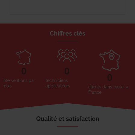
Chiffres clés
0
0
0
interventions par
techniciens
mois
applicateurs
clients dans toute la
France
Qualité et satisfaction