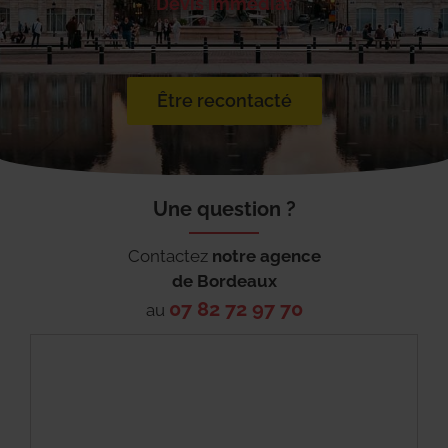
Devis immédiat
Être recontacté
Une question ?
Contactez
notre agence
de
Bordeaux
07 82 72 97 70
au