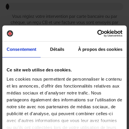
Vous réglez votre intervention par carte bancaire ou par
chèque, un reçu CB et une facture vous sont envoyés par
mail.
Consentement
Détails
À propos des cookies
Etape 5 :
Vous évaluez la prestation
Ce site web utilise des cookies.
Les cookies nous permettent de personnaliser le contenu
Vous recevez une demande d’évaluation de votre expérience
et les annonces, d'offrir des fonctionnalités relatives aux
avec l’équipe AS DE PIC.
médias sociaux et d'analyser notre trafic. Nous
partageons également des informations sur l'utilisation de
notre site avec nos partenaires de médias sociaux, de
Nous avons pensé à tout
publicité et d'analyse, qui peuvent combiner celles-ci
avec d'autres informations que vous leur avez fournies
ou qu'ils ont collectées lors de votre utilisation de leurs