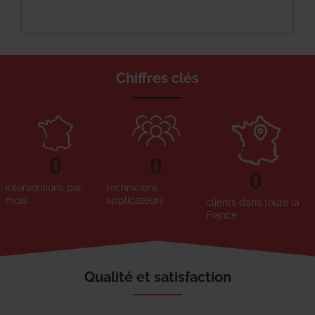
Chiffres clés
0
0
0
interventions par
techniciens
mois
applicateurs
clients dans toute la
France
Qualité et satisfaction