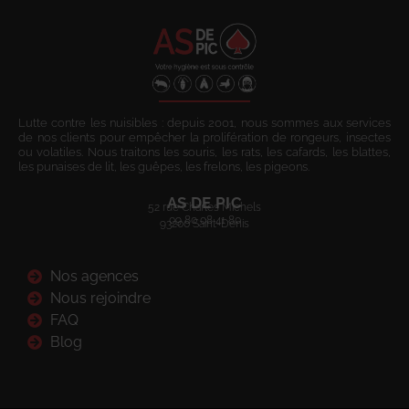
Lutte contre les nuisibles : depuis 2001, nous sommes aux services
de nos clients pour empêcher la prolifération de rongeurs, insectes
ou volatiles. Nous traitons les souris, les rats, les cafards, les blattes,
les punaises de lit, les guêpes, les frelons, les pigeons.
AS DE PIC
52 rue Charles Michels
09 80 08 41 80
93200 Saint-Denis
Nos agences
Nous rejoindre
FAQ
Blog