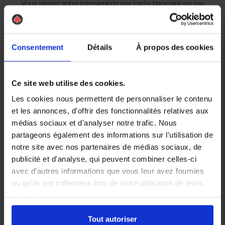
Vous réglez votre intervention par carte bancaire ou par
chèque, un reçu CB et une facture vous sont envoyés par
mail.
Consentement
Détails
À propos des cookies
Etape 5 :
Ce site web utilise des cookies.
Vous évaluez la prestation
Les cookies nous permettent de personnaliser le contenu
et les annonces, d'offrir des fonctionnalités relatives aux
médias sociaux et d'analyser notre trafic. Nous
Vous recevez une demande d’évaluation de votre expérience
avec l’équipe AS DE PIC.
partageons également des informations sur l'utilisation de
notre site avec nos partenaires de médias sociaux, de
publicité et d'analyse, qui peuvent combiner celles-ci
Nous avons pensé à tout
avec d'autres informations que vous leur avez fournies
ou qu'ils ont collectées lors de votre utilisation de leurs
services.
À Sens, la présence de
nids de guêpes
et de
frelons asiatiques
peut rapidement devenir une préoccupation majeure pour les
Tout autoriser