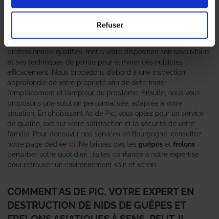
habitants. Ces insectes, bien plus que de simples nuisibles,
représentent un véritable danger pour la santé et la sécurité de
votre entourage. C’est pourquoi il est crucial de faire appel à un
Refuser
expert en destruction de nid de guêpes et frelons asiatiques
comme l’agence As de Pic. Notre équipe, composée de
professionnels qualifiés, met à votre disposition son savoir-faire
et ses techniques de pointe pour éliminer ces nuisibles
efficacement. Nous procédons d’abord à une inspection
approfondie de votre propriété afin de déterminer
l’emplacement et l’ampleur du problème. Ensuite, nous vous
proposons une solution personnalisée, adaptée à votre
situation. En choisissant As de Pic, vous optez pour un service
de qualité, axé sur votre satisfaction et la sécurité de votre
famille. Pour découvrir nos services en Bourgogne, consultez
notre page dédiée
ici
. Ne laissez pas les
guêpes
et
frelons
perturber votre quotidien ; faites confiance à notre expertise
pour retrouver un environnement sain et serein.
COMMENT AS DE PIC, VOTRE EXPERT EN
DESTRUCTION DE NIDS DE GUÊPES ET
FRELONS ASIATIQUES À SENS, PEUT-IL