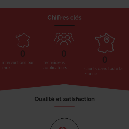
Chiffres clés
0
0
0
interventions par
techniciens
mois
applicateurs
clients dans toute la
France
Qualité et satisfaction