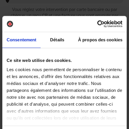
Vous réglez votre intervention par carte bancaire ou par
chèque, un reçu CB et une facture vous sont envoyés par
mail.
Consentement
Détails
À propos des cookies
Etape 5 :
Vous évaluez la prestation
Ce site web utilise des cookies.
Les cookies nous permettent de personnaliser le contenu
et les annonces, d'offrir des fonctionnalités relatives aux
Vous recevez une demande d’évaluation de votre expérience
médias sociaux et d'analyser notre trafic. Nous
avec l’équipe AS DE PIC.
partageons également des informations sur l'utilisation de
notre site avec nos partenaires de médias sociaux, de
Nous avons pensé à tout
publicité et d'analyse, qui peuvent combiner celles-ci
avec d'autres informations que vous leur avez fournies
ou qu'ils ont collectées lors de votre utilisation de leurs
services.
À Montargis, la lutte contre les
punaises de lit
est devenue une