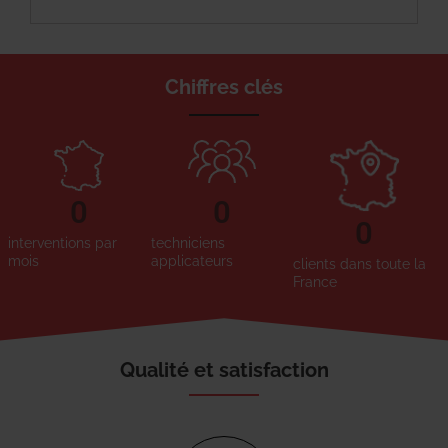
Chiffres clés
0
0
0
interventions par
techniciens
mois
applicateurs
clients dans toute la
France
Qualité et satisfaction