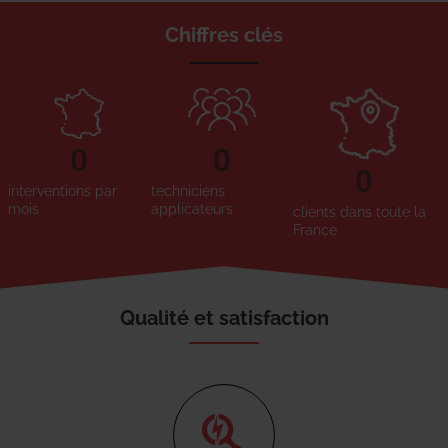
Chiffres clés
0
0
0
interventions par
techniciens
mois
applicateurs
clients dans toute la
France
Qualité et satisfaction