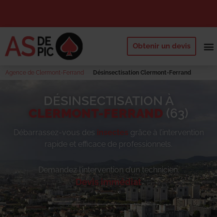
Obtenir un devis
NOS 
QUI SOMM
DEMANDE
Agence de Clermont-Ferrand
Désinsectisation Clermont-Ferrand
DÉSINSECTISATION À
CLERMONT-FERRAND
(63)
Débarrassez-vous des
insectes
grâce à l’intervention
rapide et efficace de professionnels.
Demandez l’intervention d’un technicien.
Devis immédiat