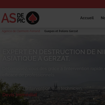
Accueil
No
Agence de Clermont-Ferrand
Guepes et frelons Gerzat
EXPERT EN DESTRUCTION DE NI
ASIATIQUE À GERZAT.
Débarrassez-vous des
grâce à l’intervention rapide 
efficace de professionnels.
Demandez l’intervention d’un technicien.
Devis immédiat