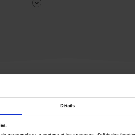
Une urgence ?
Détails
Vous souhaitez être
rappelé par notre éq
ies.
e personnaliser le contenu et les annonces, d'offrir des fonctio