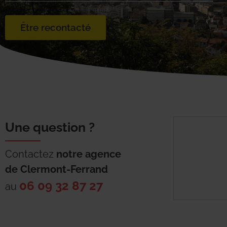
Être recontacté
Une question ?
Contactez
notre agence
de
Clermont-Ferrand
06 09 32 87 27
au