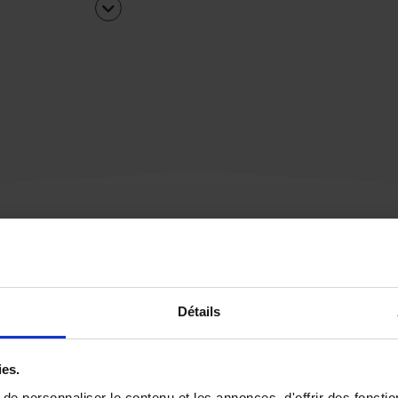
Une urgence ?
Détails
Vous souhaitez être
rappelé par notre éq
ies.
e personnaliser le contenu et les annonces, d'offrir des fonctio