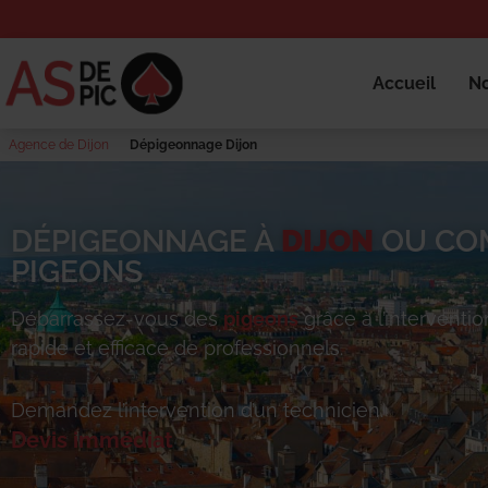
Accueil
No
Agence de Dijon
Dépigeonnage Dijon
DÉPIGEONNAGE À
DIJON
OU COM
PIGEONS
Débarrassez-vous des
pigeons
grâce à l’interventio
rapide et efficace de professionnels.
Demandez l’intervention d’un technicien.
Devis immédiat