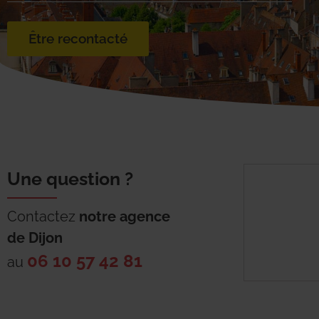
Être recontacté
Une question ?
Contactez
notre agence
de
Dijon
06 10 57 42 81
au