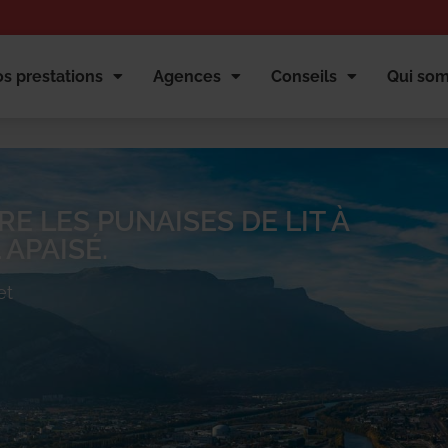
s prestations
Agences
Conseils
Qui so
E LES PUNAISES DE LIT À
APAISÉ.
et