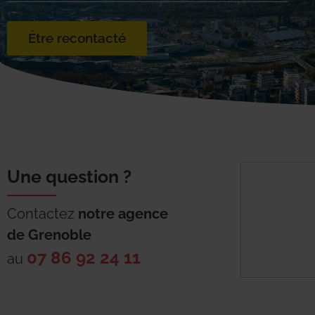
Être recontacté
Une question ?
Contactez
notre agence
de
Grenoble
07 86 92 24 11
au