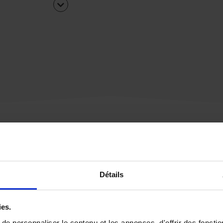
Une urgence ?
Détails
Vous souhaitez être
rappelé par notre éq
ies.
e personnaliser le contenu et les annonces, d'offrir des fonctio