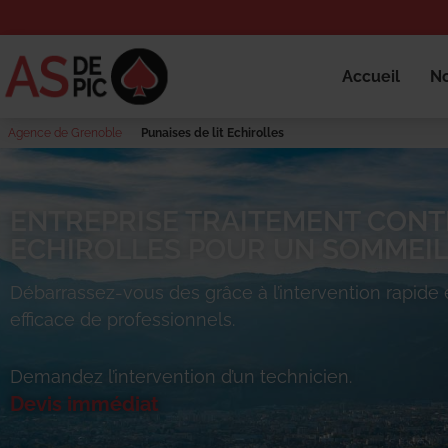
Accueil
No
Agence de Grenoble
Punaises de lit Echirolles
ENTREPRISE TRAITEMENT CONTR
ECHIROLLES POUR UN SOMMEIL 
Débarrassez-vous des
grâce à l’intervention rapide 
efficace de professionnels.
Demandez l’intervention d’un technicien.
Devis immédiat