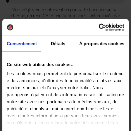
Vous réglez votre intervention par carte bancaire ou par
chèque, un reçu CB et une facture vous sont envoyés par
mail.
Consentement
Détails
À propos des cookies
Etape 5 :
Vous évaluez la prestation
Ce site web utilise des cookies.
Les cookies nous permettent de personnaliser le contenu
Vous recevez une demande d’évaluation de votre expérience
et les annonces, d'offrir des fonctionnalités relatives aux
avec l’équipe AS DE PIC.
médias sociaux et d'analyser notre trafic. Nous
partageons également des informations sur l'utilisation de
notre site avec nos partenaires de médias sociaux, de
Nous avons pensé à tout
publicité et d'analyse, qui peuvent combiner celles-ci
avec d'autres informations que vous leur avez fournies
ou qu'ils ont collectées lors de votre utilisation de leurs
À Meylan, la lutte contre les nuisibles, notamment les punaises
services.