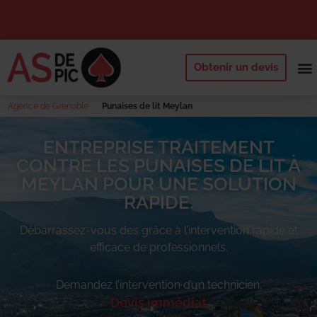
Obtenir un devis
NOS 
QUI SOMM
DEMANDE
Agence de Grenoble
Punaises de lit Meylan
ENTREPRISE TRAITEMENT
CONTRE LES PUNAISES DE LIT À
MEYLAN POUR UNE SOLUTION
RAPIDE.
Débarrassez-vous des
grâce à l’intervention rapide et
efficace de professionnels.
Demandez l’intervention d’un technicien.
Devis immédiat