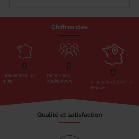
Chiffres clés
0
0
0
interventions par
techniciens
mois
applicateurs
clients dans toute la
France
Qualité et satisfaction