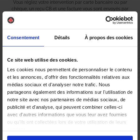
Vous réglez votre intervention par carte bancaire ou par
chèque, un reçu CB et une facture vous sont envoyés par
mail.
Consentement
Détails
À propos des cookies
Etape 5 :
Vous évaluez la prestation
Ce site web utilise des cookies.
Les cookies nous permettent de personnaliser le contenu
Vous recevez une demande d’évaluation de votre expérience
et les annonces, d'offrir des fonctionnalités relatives aux
avec l’équipe AS DE PIC.
médias sociaux et d'analyser notre trafic. Nous
partageons également des informations sur l'utilisation de
notre site avec nos partenaires de médias sociaux, de
Nous avons pensé à tout
publicité et d'analyse, qui peuvent combiner celles-ci
avec d'autres informations que vous leur avez fournies
ou qu'ils ont collectées lors de votre utilisation de leurs
services.