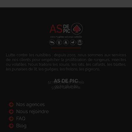
Lutte contre les nuisibles : depuis 2001, nous sommes aux services
de nos clients pour empêcher la prolifération de rongeurs, insectes
ou volatiles. Nous traitons les souris, les rats, les cafards, les blattes,
les punaises de lit, les guêpes, les frelons, les pigeons.
AS DE PIC
52 rue Charles Michels
09 80 08 41 80
93200 Saint-Denis
Nos agences
Nous rejoindre
FAQ
Blog