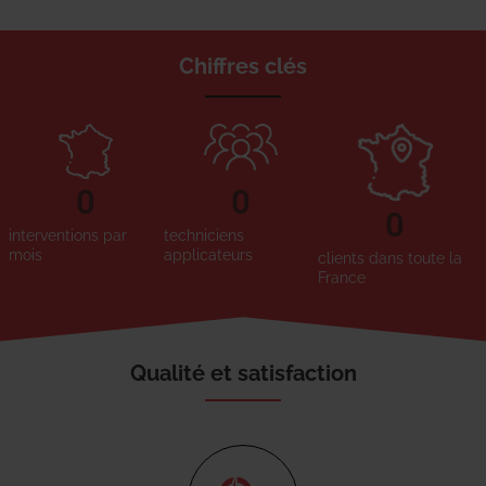
Chiffres clés
0
0
0
interventions par
techniciens
mois
applicateurs
clients dans toute la
France
Qualité et satisfaction