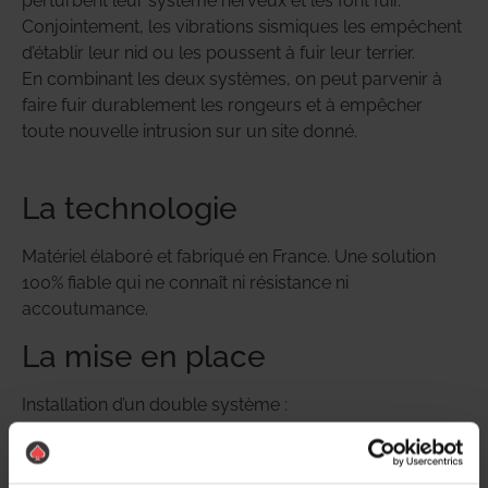
perturbent leur système nerveux et les font fuir.
Conjointement, les vibrations sismiques les empêchent
d’établir leur nid ou les poussent à fuir leur terrier.
En combinant les deux systèmes, on peut parvenir à
faire fuir durablement les rongeurs et à empêcher
toute nouvelle intrusion sur un site donné.
La technologie
Matériel élaboré et fabriqué en France. Une solution
100% fiable qui ne connaît ni résistance ni
accoutumance.
La mise en place
Installation d’un double système :
des ultra-sons dans les faux-plafonds qui
bloquent le passage des rongeurs