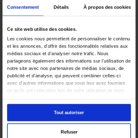
des transpondeurs sismiques dans les cloisons
Consentement
Détails
À propos des cookies
qui les empêchent de nidifier.
Système électrique anti-pigeons
Ce site web utilise des cookies.
Les cookies nous permettent de personnaliser le contenu
et les annonces, d'offrir des fonctionnalités relatives aux
Disparition de 85% des volatiles sous 24h
médias sociaux et d'analyser notre trafic. Nous
partageons également des informations sur l'utilisation de
La solution Anti-Pigeon
notre site avec nos partenaires de médias sociaux, de
publicité et d'analyse, qui peuvent combiner celles-ci
Les pigeons ont besoin d’un espace de 5cm pour se
avec d'autres informations que vous leur avez fournies
poser et s’installer. En positionnant un système
ou qu'ils ont collectées lors de votre utilisation de leurs
électrique basse tension sur les lieux destinés à leur
services.
perchoir, on les éloigne durablement.
Nous installons des barrettes inox dans lesquelles
Tout autoriser
circulent des impulsions électriques créant une
décharge désagréable ainsi qu’un champ
Refuser
électromagnétique qui les empêchent d’approcher.