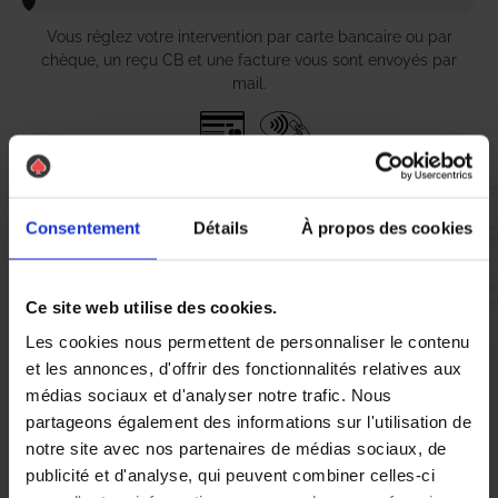
Vous réglez votre intervention par carte bancaire ou par
chèque, un reçu CB et une facture vous sont envoyés par
mail.
Etape 5 :
Vous évaluez la prestation
Consentement
Détails
À propos des cookies
Vous recevez une demande d’évaluation de votre expérience
Ce site web utilise des cookies.
avec l’équipe AS DE PIC.
Les cookies nous permettent de personnaliser le contenu
et les annonces, d'offrir des fonctionnalités relatives aux
médias sociaux et d'analyser notre trafic. Nous
Nous avons pensé à tout
partageons également des informations sur l'utilisation de
notre site avec nos partenaires de médias sociaux, de
publicité et d'analyse, qui peuvent combiner celles-ci
À Château-Gontier-sur-Mayenne, la lutte contre les nuisibles,