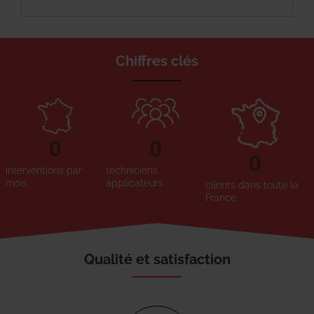
Chiffres clés
0
0
0
interventions par
techniciens
mois
applicateurs
clients dans toute la
France
Qualité et satisfaction