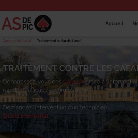
Accueil
No
Agence de Laval
Traitement cafards Laval
TRAITEMENT CONTRE LES CAFA
Débarrassez-vous des
Cafards
grâce à l’interventio
rapide et efficace de professionnels.
Demandez l’intervention d’un technicien.
Devis immédiat