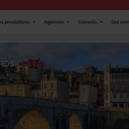
s prestations
Agences
Conseils
Qui so
RDS -
LAVAL
n