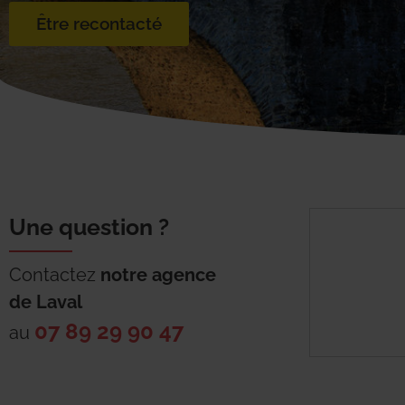
Être recontacté
Une question ?
Contactez
notre agence
de
Laval
07 89 29 90 47
au