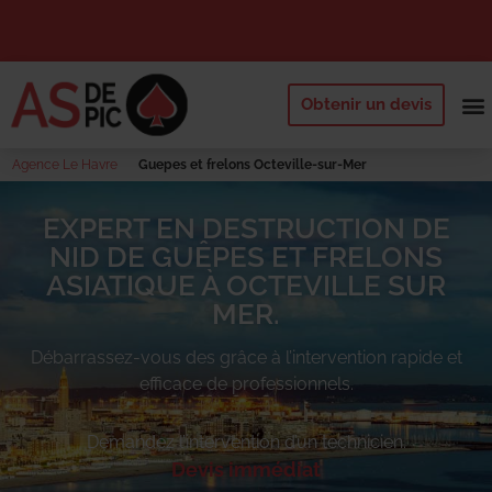
Obtenir un devis
NOS 
QUI SOMM
DEMANDE
Agence Le Havre
Guepes et frelons Octeville-sur-Mer
EXPERT EN DESTRUCTION DE
NID DE GUÊPES ET FRELONS
ASIATIQUE À OCTEVILLE SUR
MER.
Débarrassez-vous des
grâce à l’intervention rapide et
efficace de professionnels.
Demandez l’intervention d’un technicien.
Devis immédiat