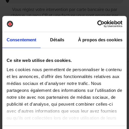
Vous réglez votre intervention par carte bancaire ou par
chèque, un reçu CB et une facture vous sont envoyés par
mail.
Consentement
Détails
À propos des cookies
Etape 5 :
Vous évaluez la prestation
Ce site web utilise des cookies.
Les cookies nous permettent de personnaliser le contenu
et les annonces, d'offrir des fonctionnalités relatives aux
Vous recevez une demande d’évaluation de votre expérience
médias sociaux et d'analyser notre trafic. Nous
avec l’équipe AS DE PIC.
partageons également des informations sur l'utilisation de
notre site avec nos partenaires de médias sociaux, de
Nous avons pensé à tout
publicité et d'analyse, qui peuvent combiner celles-ci
avec d'autres informations que vous leur avez fournies
ou qu'ils ont collectées lors de votre utilisation de leurs
services.
À Octeville-sur-Mer, la présence de
guêpes
et de
frelons