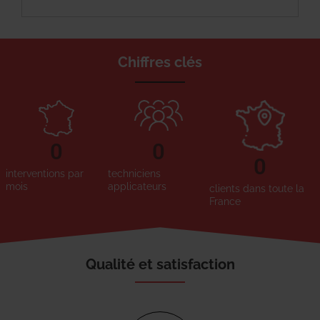
Chiffres clés
0
0
0
interventions par
techniciens
mois
applicateurs
clients dans toute la
France
Qualité et satisfaction