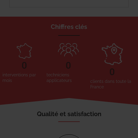
Chiffres clés
0
0
0
interventions par
techniciens
mois
applicateurs
clients dans toute la
France
Qualité et satisfaction