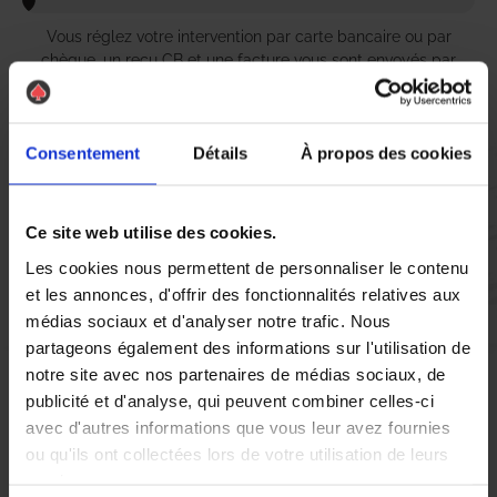
Vous réglez votre intervention par carte bancaire ou par
chèque, un reçu CB et une facture vous sont envoyés par
mail.
Consentement
Détails
À propos des cookies
Etape 5 :
Vous évaluez la prestation
Ce site web utilise des cookies.
Les cookies nous permettent de personnaliser le contenu
et les annonces, d'offrir des fonctionnalités relatives aux
Vous recevez une demande d’évaluation de votre expérience
médias sociaux et d'analyser notre trafic. Nous
avec l’équipe AS DE PIC.
partageons également des informations sur l'utilisation de
notre site avec nos partenaires de médias sociaux, de
Nous avons pensé à tout
publicité et d'analyse, qui peuvent combiner celles-ci
avec d'autres informations que vous leur avez fournies
ou qu'ils ont collectées lors de votre utilisation de leurs
services.
À Oudalle, la présence de
punaises de lit
est un problème