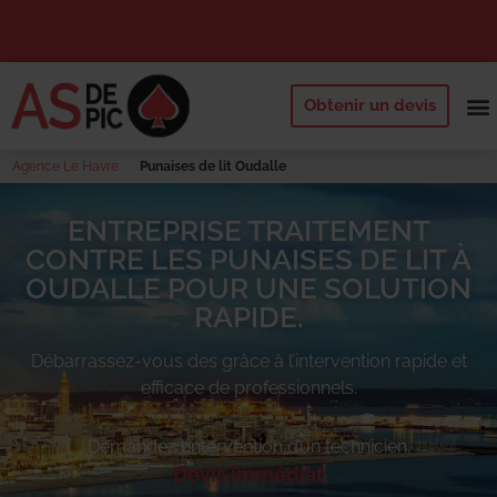
Obtenir un devis
NOS 
QUI SOMM
DEMANDE
Agence Le Havre
Punaises de lit Oudalle
ENTREPRISE TRAITEMENT
CONTRE LES PUNAISES DE LIT À
OUDALLE POUR UNE SOLUTION
RAPIDE.
Débarrassez-vous des
grâce à l’intervention rapide et
efficace de professionnels.
Demandez l’intervention d’un technicien.
Devis immédiat