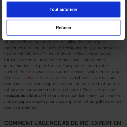
habitants. Ces nuisibles, bien connus pour leur capacité à se
multiplier rapidement, peuvent causer des démangeaisons
Tout autoriser
insupportables et perturber votre sommeil. Il est donc crucial
de faire appel à une
entreprise de traitement contre les
punaises de lit
pour une intervention rapide et efficace. As de
Refuser
Pic se distingue par son expertise en
dératisation
et
désinsectisation
, offrant des solutions adaptées à chaque
situation. Notre équipe d’experts utilise des techniques
modernes et respectueuses de l’environnement, garantissant un
traitement à la fois efficace et durable. Nous comprenons
l’urgence de votre problème et nous nous engageons à
intervenir dans les plus brefs délais pour restaurer votre
confort. Pour en savoir plus sur nos services, visitez notre page
dédiée à
Le Havre
. Avec As de Pic, vous bénéficiez d’un suivi
personnalisé et d’une expertise reconnue, vous permettant de
retrouver un environnement sain et serein. Ne laissez pas les
insectes nuisibles
perturber votre quotidien, faites confiance à
notre équipe dévouée pour vous apporter la tranquillité d’esprit
que vous méritez.
COMMENT L'AGENCE AS DE PIC, EXPERT EN