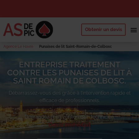
Obtenir un devis
NOS 
QUI SOMM
DEMANDE
Agence Le Havre
Punaises de lit Saint-Romain-de-Colbosc
ENTREPRISE TRAITEMENT
CONTRE LES PUNAISES DE LIT À
SAINT ROMAIN DE COLBOSC.
Débarrassez-vous des
grâce à l’intervention rapide et
efficace de professionnels.
Demandez l’intervention d’un technicien.
Devis immédiat