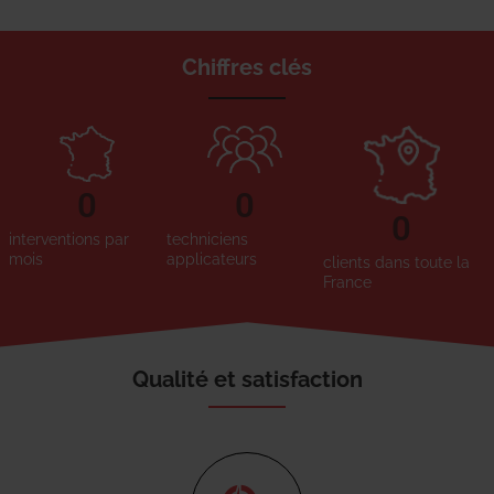
Chiffres clés
0
0
0
interventions par
techniciens
mois
applicateurs
clients dans toute la
France
Qualité et satisfaction