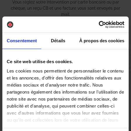
Vous réglez votre intervention par carte bancaire ou par
chèque, un reçu CB et une facture vous sont envoyés par
mail.
Consentement
Détails
À propos des cookies
Etape 5 :
Vous évaluez la prestation
Ce site web utilise des cookies.
Les cookies nous permettent de personnaliser le contenu
Vous recevez une demande d’évaluation de votre expérience
et les annonces, d'offrir des fonctionnalités relatives aux
avec l’équipe AS DE PIC.
médias sociaux et d'analyser notre trafic. Nous
partageons également des informations sur l'utilisation de
Nous avons pensé à tout
notre site avec nos partenaires de médias sociaux, de
publicité et d'analyse, qui peuvent combiner celles-ci
avec d'autres informations que vous leur avez fournies
À Saint-Romain-de-Colbosc, la présence de
punaises de lit
ou qu'ils ont collectées lors de votre utilisation de leurs
peut rapidement devenir une source de stress pour les
services.