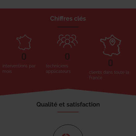
Chiffres clés
0
0
0
interventions par
techniciens
mois
applicateurs
clients dans toute la
France
Qualité et satisfaction