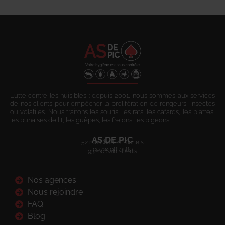
Lutte contre les nuisibles : depuis 2001, nous sommes aux services
de nos clients pour empêcher la prolifération de rongeurs, insectes
ou volatiles. Nous traitons les souris, les rats, les cafards, les blattes,
les punaises de lit, les guêpes, les frelons, les pigeons.
AS DE PIC
52 rue Charles Michels
09 80 08 41 80
93200 Saint-Denis
Nos agences
Nous rejoindre
FAQ
Blog