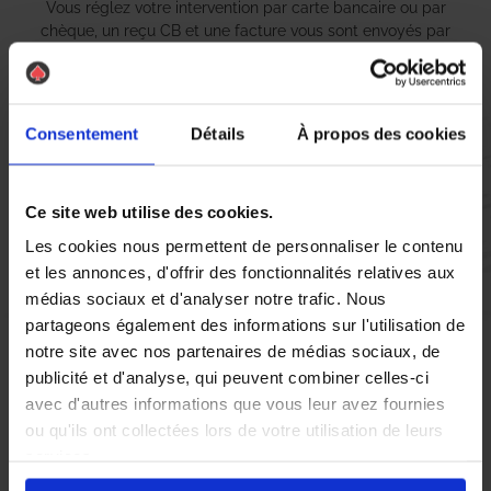
Vous réglez votre intervention par carte bancaire ou par
chèque, un reçu CB et une facture vous sont envoyés par
mail.
Consentement
Détails
À propos des cookies
Etape 5 :
Vous évaluez la prestation
Ce site web utilise des cookies.
Les cookies nous permettent de personnaliser le contenu
Vous recevez une demande d’évaluation de votre expérience
et les annonces, d'offrir des fonctionnalités relatives aux
avec l’équipe AS DE PIC.
médias sociaux et d'analyser notre trafic. Nous
partageons également des informations sur l'utilisation de
notre site avec nos partenaires de médias sociaux, de
Nous avons pensé à tout
publicité et d'analyse, qui peuvent combiner celles-ci
avec d'autres informations que vous leur avez fournies
ou qu'ils ont collectées lors de votre utilisation de leurs
À Sandouville, la lutte contre les
punaises de lit
est devenue
services.
une priorité pour de nombreux foyers. Ces nuisibles, souvent