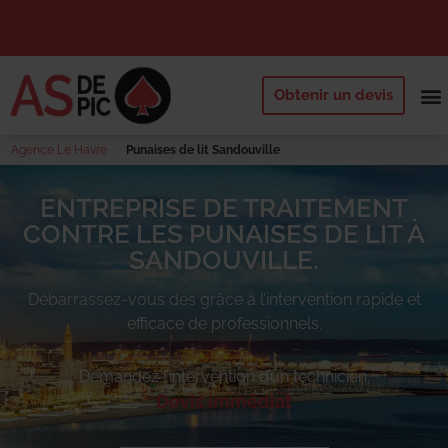
Obtenir un devis
NOS 
QUI SOMM
DEMANDE
Agence Le Havre
Punaises de lit Sandouville
ENTREPRISE DE TRAITEMENT
CONTRE LES PUNAISES DE LIT À
SANDOUVILLE.
Débarrassez-vous des
grâce à l’intervention rapide et
efficace de professionnels.
Demandez l’intervention d’un technicien.
Devis immédiat