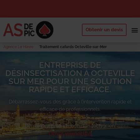
Obtenir un devis
NOS 
QUI SOMM
DEMANDE
Agence Le Havre
Traitement cafards Octeville-sur-Mer
ENTREPRISE DE
DÉSINSECTISATION À OCTEVILLE
SUR MER POUR UNE SOLUTION
RAPIDE ET EFFICACE.
Débarrassez-vous des
grâce à l’intervention rapide et
efficace de professionnels.
Demandez l’intervention d’un technicien.
Devis immédiat