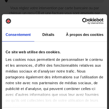
Vous réglez votre intervention par carte bancaire ou par
chèque, un reçu CB et une facture vous sont envoyés par
mail.
Consentement
Détails
À propos des cookies
Etape 5 :
Vous évaluez la prestation
Ce site web utilise des cookies.
Les cookies nous permettent de personnaliser le contenu
et les annonces, d'offrir des fonctionnalités relatives aux
Vous recevez une demande d’évaluation de votre expérience
médias sociaux et d'analyser notre trafic. Nous
avec l’équipe AS DE PIC.
partageons également des informations sur l'utilisation de
notre site avec nos partenaires de médias sociaux, de
Nous avons pensé à tout
publicité et d'analyse, qui peuvent combiner celles-ci
avec d'autres informations que vous leur avez fournies
ou qu'ils ont collectées lors de votre utilisation de leurs
À Octeville-sur-Mer, la lutte contre les nuisibles est cruciale
services.