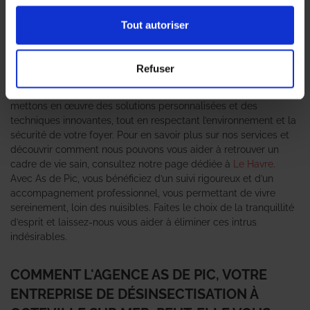
pour garantir un environnement sain et agréable. Les
infestations de
rats
,
souris
et autres
insectes nuisibles
peuvent
Tout autoriser
perturber votre quotidien et mettre en péril votre santé. C’est ici
qu’intervient As de Pic, votre
entreprise de désinsectisation
de
confiance, reconnue pour son expertise et son efficacité. Notre
Refuser
équipe d’experts est spécialisée dans la gestion des nuisibles,
qu’il s’agisse de
cafards
, de
punaises de lit
ou de
fourmis
. Nous
mettons en œuvre des solutions personnalisées et des
techniques innovantes, tout en respectant l’environnement et la
sécurité de votre foyer. Pour en savoir plus sur nos services et
découvrir comment nous pouvons vous aider à retrouver un
cadre de vie sain, consultez notre page dédiée à
Le Havre
.
Avec As de Pic, vous bénéficiez d’un suivi rigoureux et d’un
accompagnement professionnel, vous permettant de vivre
sereinement, loin des nuisibles. Faites le choix de la tranquillité
d’esprit et laissez-nous vous aider à éliminer ces intrus
indésirables.
COMMENT L'AGENCE AS DE PIC, VOTRE
ENTREPRISE DE DÉSINSECTISATION À