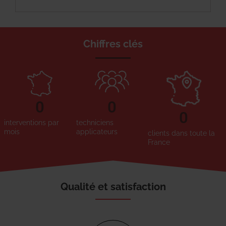
Chiffres clés
0
0
0
interventions par
techniciens
mois
applicateurs
clients dans toute la
France
Qualité et satisfaction