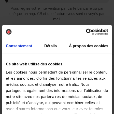
Vous réglez votre intervention par carte bancaire ou par
chèque, un reçu CB et une facture vous sont envoyés par
mail.
Etape 5 :
Consentement
Détails
À propos des cookies
Vous évaluez la prestation
Ce site web utilise des cookies.
Vous recevez une demande d’évaluation de votre expérience
Les cookies nous permettent de personnaliser le contenu
avec l’équipe AS DE PIC.
et les annonces, d'offrir des fonctionnalités relatives aux
médias sociaux et d'analyser notre trafic. Nous
partageons également des informations sur l'utilisation de
Nous avons pensé à tout
notre site avec nos partenaires de médias sociaux, de
publicité et d'analyse, qui peuvent combiner celles-ci
avec d'autres informations que vous leur avez fournies
À Saint-Romain-de-Colbosc, la lutte contre les nuisibles est