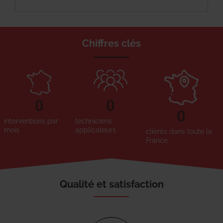
Chiffres clés
0
0
0
interventions par
techniciens
mois
applicateurs
clients dans toute la
France
Qualité et satisfaction