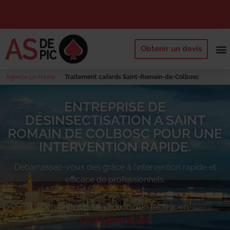
Obtenir un devis
NOS 
QUI SOMM
DEMANDE
Agence Le Havre
Traitement cafards Saint-Romain-de-Colbosc
ENTREPRISE DE
DÉSINSECTISATION À SAINT
ROMAIN DE COLBOSC POUR UNE
INTERVENTION RAPIDE.
Débarrassez-vous des
grâce à l’intervention rapide et
efficace de professionnels.
Demandez l’intervention d’un technicien.
Devis immédiat