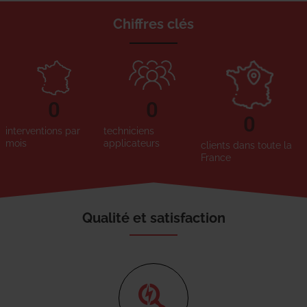
Chiffres clés
0
0
0
interventions par
techniciens
mois
applicateurs
clients dans toute la
France
Qualité et satisfaction