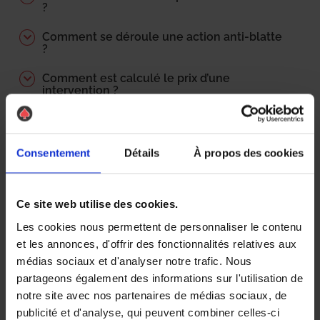
?
Comment se déroule une action anti-blatte
?
Comment est calculé le prix d’une
intervention ?
Qui paie les frais de désinsectisation ?
Locataire / propriétaire ?
Consentement
Détails
À propos des cookies
Où peut on trouver les blattes ? Comment
les détecter ?
Ce site web utilise des cookies.
Pourquoi cette odeur caractéristique ?
Les cookies nous permettent de personnaliser le contenu
et les annonces, d'offrir des fonctionnalités relatives aux
Performance du traitement
médias sociaux et d'analyser notre trafic. Nous
Quels sont les délais d’intervention ?
partageons également des informations sur l'utilisation de
notre site avec nos partenaires de médias sociaux, de
publicité et d'analyse, qui peuvent combiner celles-ci