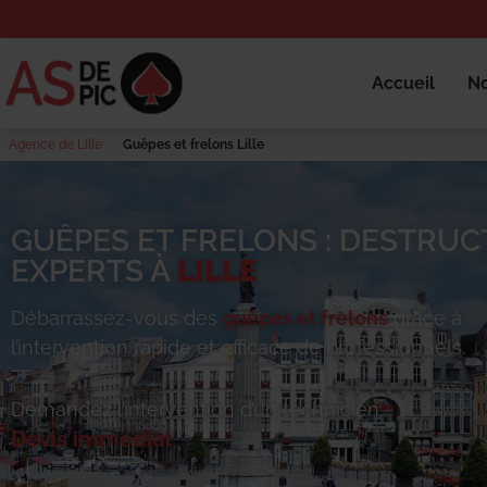
Accueil
No
Agence de Lille
Guêpes et frelons Lille
GUÊPES ET FRELONS : DESTRUC
EXPERTS À
LILLE
Débarrassez-vous des
guêpes et frelons
grâce à
l’intervention rapide et efficace de professionnels.
Demandez l’intervention d’un technicien.
Devis immédiat