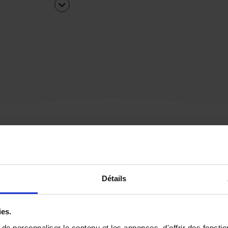
Une urgence ?
Détails
Vous souhaitez être
rappelé par notre éq
ies.
e personnaliser le contenu et les annonces, d'offrir des fonctio