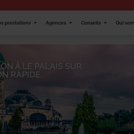
s prestations
Agences
Conseils
Qui so
ON À LE PALAIS SUR
N RAPIDE.
et