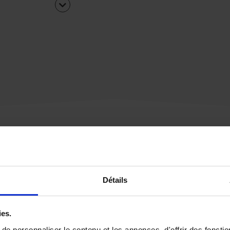
Une urgence ?
Détails
Vous souhaitez être
rappelé par notre éq
ies.
e personnaliser le contenu et les annonces, d'offrir des fonctio