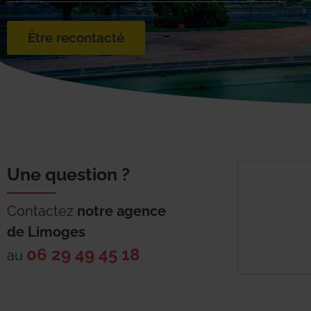
Être recontacté
Une question ?
Contactez
notre agence
de
Limoges
06 29 49 45 18
au