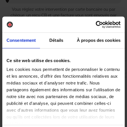
Vous réglez votre intervention par carte bancaire ou par
chèque, un reçu CB et une facture vous sont envoyés par
mail.
Consentement
Détails
À propos des cookies
Etape 5 :
Vous évaluez la prestation
Ce site web utilise des cookies.
Les cookies nous permettent de personnaliser le contenu
et les annonces, d'offrir des fonctionnalités relatives aux
Vous recevez une demande d’évaluation de votre expérience
médias sociaux et d'analyser notre trafic. Nous
avec l’équipe AS DE PIC.
partageons également des informations sur l'utilisation de
notre site avec nos partenaires de médias sociaux, de
Nous avons pensé à tout
publicité et d'analyse, qui peuvent combiner celles-ci
avec d'autres informations que vous leur avez fournies
ou qu'ils ont collectées lors de votre utilisation de leurs
Si vous résidez à Mer et que vous êtes confronté à un problème
services.