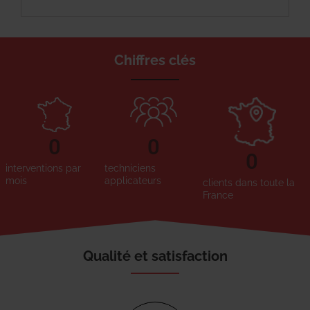
Chiffres clés
0
0
0
interventions par
techniciens
mois
applicateurs
clients dans toute la
France
Qualité et satisfaction