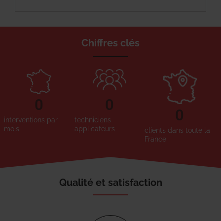
Chiffres clés
0
0
0
interventions par
techniciens
mois
applicateurs
clients dans toute la
France
Qualité et satisfaction