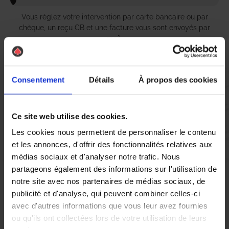
Vous réglez votre intervention par carte bancaire ou par
chèque, un reçu CB et une facture vous sont envoyés par
mail.
Consentement
Détails
À propos des cookies
Etape 5 :
Vous évaluez la prestation
Ce site web utilise des cookies.
Les cookies nous permettent de personnaliser le contenu
Vous recevez une demande d’évaluation de votre expérience
et les annonces, d'offrir des fonctionnalités relatives aux
avec l’équipe AS DE PIC.
médias sociaux et d'analyser notre trafic. Nous
partageons également des informations sur l'utilisation de
notre site avec nos partenaires de médias sociaux, de
Nous avons pensé à tout
publicité et d'analyse, qui peuvent combiner celles-ci
avec d'autres informations que vous leur avez fournies
ou qu'ils ont collectées lors de votre utilisation de leurs
À Saint-Denis-en-Val, la présence de
nid de guêpes
et de