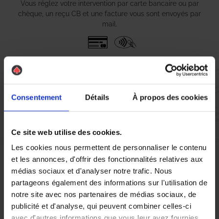
Vous réglez votre intervention par carte bancaire ou par
chèque, un reçu CB et une facture vous sont envoyés par
mail.
Etape 5 :
Vous évaluez la prestation
Consentement
Détails
À propos des cookies
Vous recevez une demande d’évaluation de votre expérience
avec l’équipe AS DE PIC.
Ce site web utilise des cookies.
Les cookies nous permettent de personnaliser le contenu
et les annonces, d'offrir des fonctionnalités relatives aux
Nous avons pensé à tout
médias sociaux et d'analyser notre trafic. Nous
partageons également des informations sur l'utilisation de
notre site avec nos partenaires de médias sociaux, de
À La-Chaussée-Saint-Victor, la lutte contre les nuisibles est une
publicité et d'analyse, qui peuvent combiner celles-ci
préoccupation majeure pour de nombreux foyers. Si vous êtes
avec d'autres informations que vous leur avez fournies