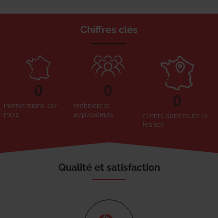
Chiffres clés
0
0
0
interventions par
techniciens
mois
applicateurs
clients dans toute la
France
Qualité et satisfaction