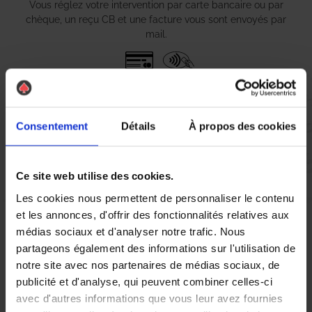
Vous réglez votre intervention par carte bancaire ou par
chèque, un reçu CB et une facture vous sont envoyés par
mail.
Etape 5 :
Vous évaluez la prestation
Consentement
Détails
À propos des cookies
Vous recevez une demande d’évaluation de votre expérience
Ce site web utilise des cookies.
avec l’équipe AS DE PIC.
Les cookies nous permettent de personnaliser le contenu
et les annonces, d'offrir des fonctionnalités relatives aux
médias sociaux et d'analyser notre trafic. Nous
Nous avons pensé à tout
partageons également des informations sur l'utilisation de
notre site avec nos partenaires de médias sociaux, de
publicité et d'analyse, qui peuvent combiner celles-ci
À Le Controis-en-Sologne, la lutte contre les nuisibles est
avec d'autres informations que vous leur avez fournies
primordiale pour garantir un cadre de vie sain. Si vous êtes aux