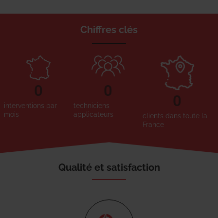
Chiffres clés
0
0
0
interventions par
techniciens
mois
applicateurs
clients dans toute la
France
Qualité et satisfaction