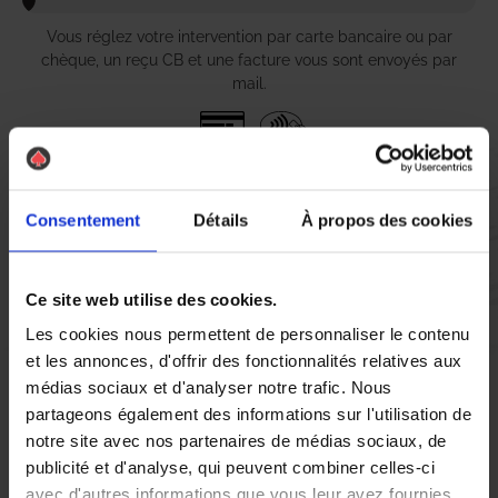
Vous réglez votre intervention par carte bancaire ou par
chèque, un reçu CB et une facture vous sont envoyés par
mail.
Etape 5 :
Consentement
Détails
À propos des cookies
Vous évaluez la prestation
Ce site web utilise des cookies.
Vous recevez une demande d’évaluation de votre expérience
avec l’équipe AS DE PIC.
Les cookies nous permettent de personnaliser le contenu
et les annonces, d'offrir des fonctionnalités relatives aux
médias sociaux et d'analyser notre trafic. Nous
Nous avons pensé à tout
partageons également des informations sur l'utilisation de
notre site avec nos partenaires de médias sociaux, de
publicité et d'analyse, qui peuvent combiner celles-ci
À Salbris, la lutte contre les nuisibles est essentielle pour
avec d'autres informations que vous leur avez fournies