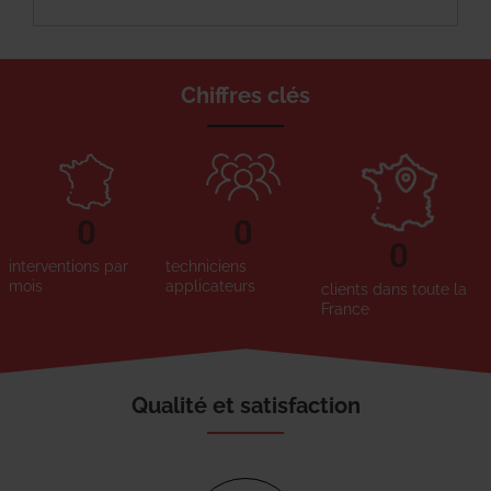
Chiffres clés
0
0
0
interventions par
techniciens
mois
applicateurs
clients dans toute la
France
Qualité et satisfaction