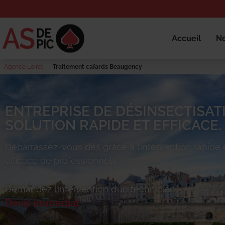
Accueil
No
Agence Loiret
Traitement cafards Beaugency
ENTREPRISE DE DÉSINSECTISAT
SOLUTION RAPIDE ET EFFICACE.
Débarrassez-vous des
grâce à l’intervention rapide 
efficace de professionnels.
Demandez l’intervention d’un technicien.
Devis immédiat