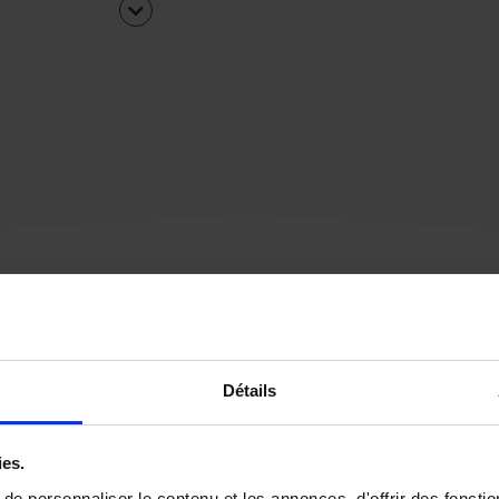
Une urgence ?
Détails
Vous souhaitez être
rappelé par notre éq
ies.
e personnaliser le contenu et les annonces, d'offrir des fonctio