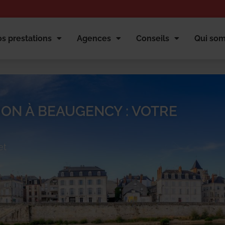
s prestations
Agences
Conseils
Qui so
ION À BEAUGENCY : VOTRE
et