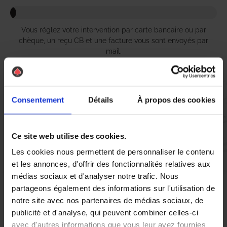
Vous réglez votre intervention par carte bancaire ou par
chèque, un reçu CB et une facture vous sont envoyés par
mail.
Consentement
Détails
À propos des cookies
Etape 5 :
Vous évaluez la prestation
Ce site web utilise des cookies.
Vous recevez une demande d’évaluation de votre expérience
Les cookies nous permettent de personnaliser le contenu
avec l’équipe AS DE PIC.
et les annonces, d'offrir des fonctionnalités relatives aux
médias sociaux et d'analyser notre trafic. Nous
partageons également des informations sur l'utilisation de
Nous avons pensé à tout
notre site avec nos partenaires de médias sociaux, de
publicité et d'analyse, qui peuvent combiner celles-ci
avec d'autres informations que vous leur avez fournies