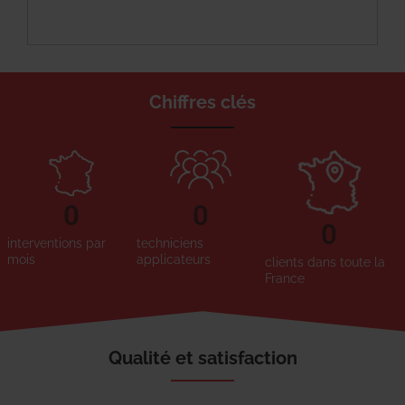
Chiffres clés
0
0
0
interventions par
techniciens
mois
applicateurs
clients dans toute la
France
Qualité et satisfaction