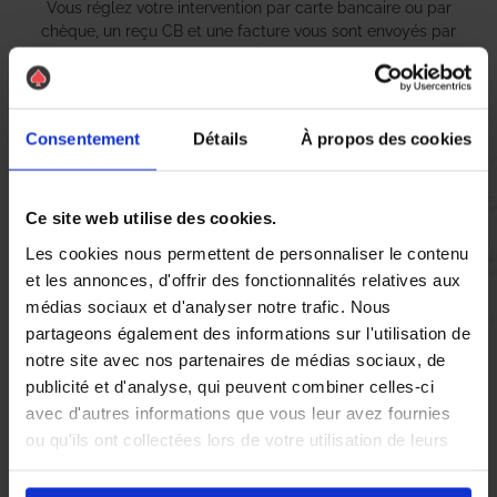
Vous réglez votre intervention par carte bancaire ou par
chèque, un reçu CB et une facture vous sont envoyés par
mail.
Consentement
Détails
À propos des cookies
Etape 5 :
Vous évaluez la prestation
Ce site web utilise des cookies.
Les cookies nous permettent de personnaliser le contenu
Vous recevez une demande d’évaluation de votre expérience
et les annonces, d'offrir des fonctionnalités relatives aux
avec l’équipe AS DE PIC.
médias sociaux et d'analyser notre trafic. Nous
partageons également des informations sur l'utilisation de
notre site avec nos partenaires de médias sociaux, de
Nous avons pensé à tout
publicité et d'analyse, qui peuvent combiner celles-ci
avec d'autres informations que vous leur avez fournies
ou qu'ils ont collectées lors de votre utilisation de leurs
La présence de guêpes et de frelons asiatiques à Bron peut
services.
rapidement devenir une menace pour votre sécurité et celle de