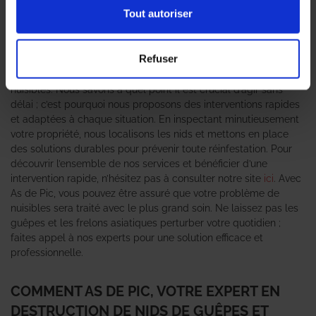
vos proches. En tant qu’
expert en destruction de nid de guêpes
Tout autoriser
et frelons asiatiques
, l’agence As de Pic se positionne comme
votre partenaire de confiance pour résoudre ce problème
urgent. Nos techniciens expérimentés sont formés pour
Refuser
intervenir efficacement, en utilisant des techniques de pointe
qui garantissent une élimination rapide et sécurisée de ces
nuisibles. Nous savons à quel point il est crucial d’agir sans
délai ; c’est pourquoi nous proposons des interventions rapides
et adaptées à chaque situation. En inspectant minutieusement
votre propriété, nous localisons les nids et mettons en place
des solutions durables pour prévenir toute réinfestation. Pour
découvrir l’ensemble de nos services et bénéficier d’une
intervention rapide, n’hésitez pas à consulter notre site
ici
. Avec
As de Pic, vous pouvez être assuré que votre problème de
nuisibles sera traité avec le plus grand soin. Ne laissez pas les
guêpes et les frelons asiatiques perturber votre quotidien ;
faites appel à nos experts pour une solution efficace et
professionnelle.
COMMENT AS DE PIC, VOTRE EXPERT EN
DESTRUCTION DE NIDS DE GUÊPES ET