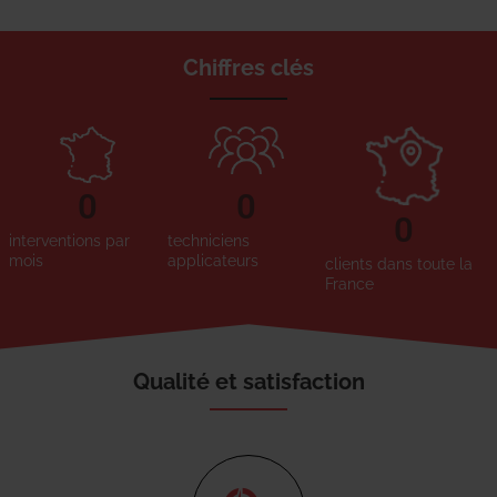
Chiffres clés
0
0
0
interventions par
techniciens
mois
applicateurs
clients dans toute la
France
Qualité et satisfaction