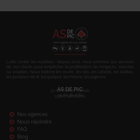
Lutte contre les nuisibles : depuis 2001, nous sommes aux services
de nos clients pour empêcher la prolifération de rongeurs, insectes
ou volatiles. Nous traitons les souris, les rats, les cafards, les blattes,
les punaises de lit, les guêpes, les frelons, les pigeons.
AS DE PIC
52 rue Charles Michels
09 80 08 41 80
93200 Saint-Denis
Nos agences
Nous rejoindre
FAQ
Blog