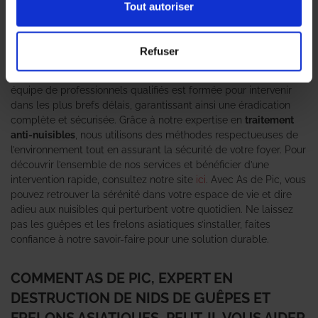
essentiel d’agir sans tarder. Ces nuisibles peuvent non
Tout autoriser
seulement causer des désagréments, mais également
représenter un danger pour votre sécurité. L’agence As de Pic
se positionne comme votre
expert en destruction de nid de
Refuser
guêpes et frelons asiatiques
, offrant des solutions rapides et
efficaces pour éradiquer ces insectes indésirables. Notre
équipe de professionnels qualifiés est formée pour intervenir
dans les plus brefs délais, garantissant ainsi une éradication
complète et sécurisée. Grâce à notre expertise en
traitement
anti-nuisibles
, nous utilisons des méthodes respectueuses de
l’environnement tout en assurant la sécurité de votre foyer. Pour
découvrir l’ensemble de nos services et bénéficier d’une
intervention rapide, consultez notre site
ici
. Avec As de Pic, vous
pouvez retrouver la sérénité dans votre espace de vie et dire
adieu aux nuisibles qui perturbent votre quotidien. Ne laissez
pas les guêpes et les frelons asiatiques s’installer, faites
confiance à notre savoir-faire pour une solution durable.
COMMENT AS DE PIC, EXPERT EN
DESTRUCTION DE NIDS DE GUÊPES ET
FRELONS ASIATIQUES, PEUT-IL VOUS AIDER