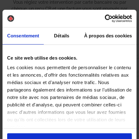
Vous réglez votre intervention par carte bancaire ou par
chèque, un reçu CB et une facture vous sont envoyés par
mail.
Consentement
Détails
À propos des cookies
Etape 5 :
Vous évaluez la prestation
Ce site web utilise des cookies.
Les cookies nous permettent de personnaliser le contenu
et les annonces, d'offrir des fonctionnalités relatives aux
Vous recevez une demande d’évaluation de votre expérience
médias sociaux et d'analyser notre trafic. Nous
avec l’équipe AS DE PIC.
partageons également des informations sur l'utilisation de
notre site avec nos partenaires de médias sociaux, de
Nous avons pensé à tout
publicité et d'analyse, qui peuvent combiner celles-ci
avec d'autres informations que vous leur avez fournies
ou qu'ils ont collectées lors de votre utilisation de leurs
Si vous résidez à Saint Genis Laval et que vous êtes confronté à
services.
un problème de
nid de guêpes
ou de
frelons asiatiques
, il est