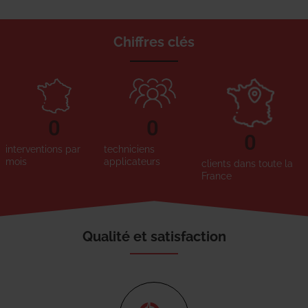
Chiffres clés
0
0
0
interventions par
techniciens
mois
applicateurs
clients dans toute la
France
Qualité et satisfaction