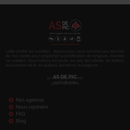
Lutte contre les nuisibles : depuis 2001, nous sommes aux services
de nos clients pour empêcher la prolifération de rongeurs, insectes
ou volatiles. Nous traitons les souris, les rats, les cafards, les blattes,
les punaises de lit, les guêpes, les frelons, les pigeons.
AS DE PIC
52 rue Charles Michels
09 80 08 41 80
93200 Saint-Denis
Nos agences
Nous rejoindre
FAQ
Blog