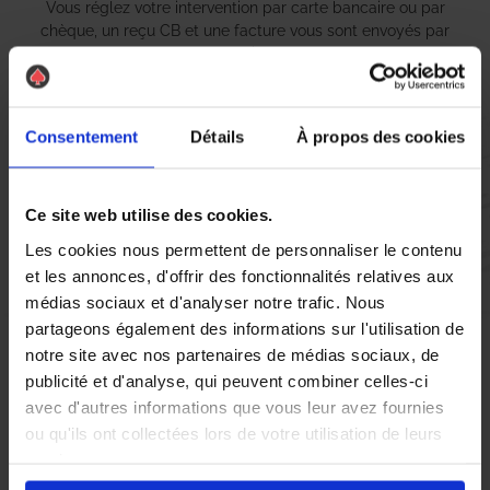
Vous réglez votre intervention par carte bancaire ou par
chèque, un reçu CB et une facture vous sont envoyés par
mail.
Consentement
Détails
À propos des cookies
Etape 5 :
Vous évaluez la prestation
Ce site web utilise des cookies.
Les cookies nous permettent de personnaliser le contenu
Vous recevez une demande d’évaluation de votre expérience
et les annonces, d'offrir des fonctionnalités relatives aux
avec l’équipe AS DE PIC.
médias sociaux et d'analyser notre trafic. Nous
partageons également des informations sur l'utilisation de
notre site avec nos partenaires de médias sociaux, de
Nous avons pensé à tout
publicité et d'analyse, qui peuvent combiner celles-ci
avec d'autres informations que vous leur avez fournies
ou qu'ils ont collectées lors de votre utilisation de leurs
À Villeurbanne, la présence de
nid de guêpes
et de
frelons
services.
asiatiques
peut rapidement devenir une source d’inquiétude