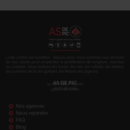
Lutte contre les nuisibles : depuis 2001, nous sommes aux services
de nos clients pour empêcher la prolifération de rongeurs, insectes
ou volatiles. Nous traitons les souris, les rats, les cafards, les blattes,
les punaises de lit, les guêpes, les frelons, les pigeons.
AS DE PIC
52 rue Charles Michels
09 80 08 41 80
93200 Saint-Denis
Nos agences
Nous rejoindre
FAQ
Blog