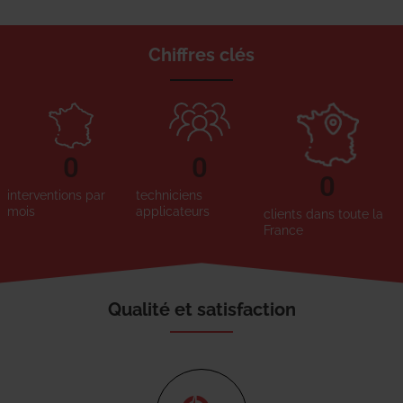
Chiffres clés
0
0
0
interventions par
techniciens
mois
applicateurs
clients dans toute la
France
Qualité et satisfaction