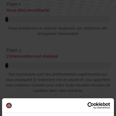
Etape 2 :
Vous êtes recontacté
Nous établissons un premier diagnostic par téléphone afin
d’organiser l’intervention
Etape 3 :
L'intervention est réalisée
Nos techniciens sont des professionnels expérimentés qui
vous expliquent le traitement mis en œuvre et vous apportent
leurs meilleurs conseils pour éviter toute nouvelle intrusion de
nuisibles dans votre domicile.
Etape 4 :
Règlement simple et rapide