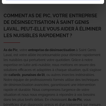
#ERROR!
COMMENT AS DE PIC, VOTRE ENTREPRISE
DE DÉSINSECTISATION À SAINT GENIS
LAVAL, PEUT-ELLE VOUS AIDER À ÉLIMINER
LES NUISIBLES RAPIDEMENT ?
As de Pic
, votre
entreprise de désinsectisation
à Saint Genis
Laval, est votre alliée incontournable pour éliminer rapidement
les nuisibles qui perturbent votre quotidien. Grâce à notre
expertise en lutte anti-nuisible, nous mettons en œuvre des
solutions efficaces et adaptées à chaque situation, qu’il s’agisse
de
cafards
,
punaises de lit
, ou autres insectes indésirables.
Notre équipe de professionnels formés utilise des techniques
de désinsectisation avancées, garantissant une intervention
rapide et durable. Nous comprenons l’urgence de votre
situation et nous nous engageons à répondre à vos besoins
dans les plus brefs délais. En choisissant
As de Pic
, vous
bénéficiez d’un diagnostic précis et d’un traitement sur mesure,