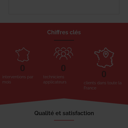
Chiffres clés
0
0
0
interventions par
techniciens
mois
applicateurs
clients dans toute la
France
Qualité et satisfaction