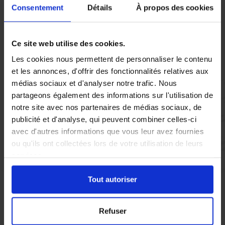
Consentement
Détails
À propos des cookies
Vous réglez votre intervention par carte bancaire ou par
chèque, un reçu CB et une facture vous sont envoyés par
Ce site web utilise des cookies.
mail.
Les cookies nous permettent de personnaliser le contenu
et les annonces, d'offrir des fonctionnalités relatives aux
médias sociaux et d'analyser notre trafic. Nous
partageons également des informations sur l'utilisation de
Etape 5 :
notre site avec nos partenaires de médias sociaux, de
Vous évaluez la prestation
publicité et d'analyse, qui peuvent combiner celles-ci
avec d'autres informations que vous leur avez fournies
ou qu'ils ont collectées lors de votre utilisation de leurs
Vous recevez une demande d’évaluation de votre expérience
services.
avec l’équipe AS DE PIC.
Tout autoriser
Nous avons pensé à tout
Refuser