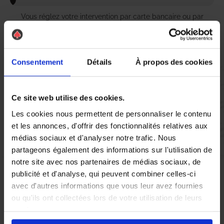
Vous réglez votre intervention par carte bancaire ou par
chèque, un reçu CB et une facture vous sont envoyés par
mail.
Consentement
Détails
À propos des cookies
Etape 5 :
Ce site web utilise des cookies.
Vous évaluez la prestation
Les cookies nous permettent de personnaliser le contenu
et les annonces, d'offrir des fonctionnalités relatives aux
Vous recevez une demande d’évaluation de votre expérience
médias sociaux et d'analyser notre trafic. Nous
avec l’équipe AS DE PIC.
partageons également des informations sur l'utilisation de
notre site avec nos partenaires de médias sociaux, de
publicité et d'analyse, qui peuvent combiner celles-ci
Nous avons pensé à tout
avec d'autres informations que vous leur avez fournies
ou qu'ils ont collectées lors de votre utilisation de leurs
services.
À Venissieux, la présence de nuisibles tels que les
cafards
,