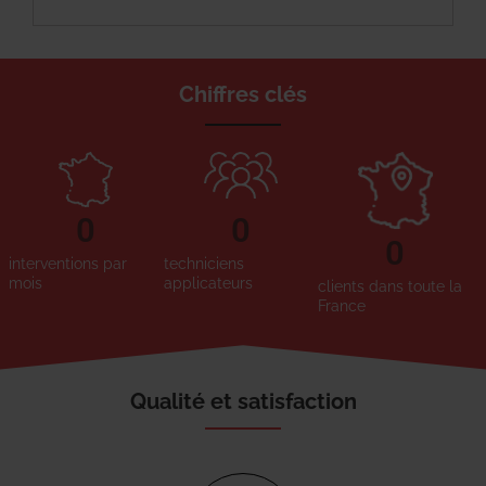
Chiffres clés
0
0
0
interventions par
techniciens
mois
applicateurs
clients dans toute la
France
Qualité et satisfaction