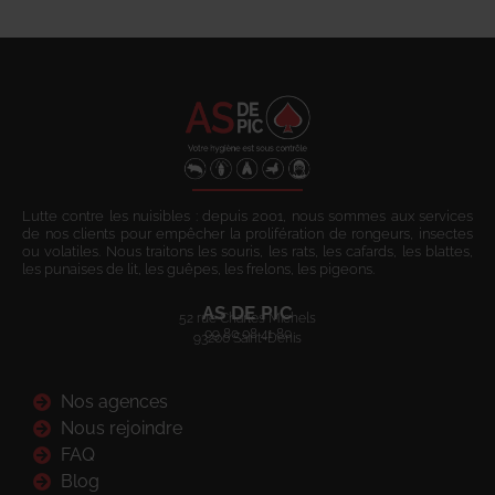
Lutte contre les nuisibles : depuis 2001, nous sommes aux services
de nos clients pour empêcher la prolifération de rongeurs, insectes
ou volatiles. Nous traitons les souris, les rats, les cafards, les blattes,
les punaises de lit, les guêpes, les frelons, les pigeons.
AS DE PIC
52 rue Charles Michels
09 80 08 41 80
93200 Saint-Denis
Nos agences
Nous rejoindre
FAQ
Blog