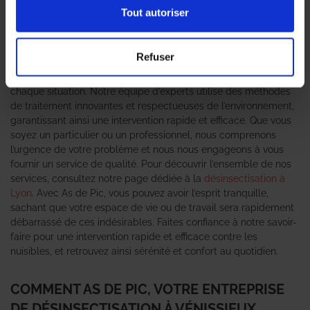
punaises de lit
et
fourmis
peut rapidement devenir un véritable
Tout autoriser
fléau pour les habitants et les entreprises. C’est pourquoi faire
appel à une
Entreprise de désinsectisation
compétente est
essentiel pour retrouver un environnement sain. As de Pic se
Refuser
distingue par son expertise dans la lutte contre ces
insectes
nuisibles
, offrant des solutions sur mesure et adaptées à
chaque situation. Notre équipe d’experts utilise des méthodes
de traitement innovantes et respectueuses de l’environnement,
garantissant ainsi une intervention rapide et efficace. Que vous
soyez un particulier ou un professionnel, nous comprenons
l’urgence de votre problème et nous nous engageons à vous
fournir un service de qualité. Pour découvrir l’ensemble de nos
services, consultez notre page dédiée à la
désinsectisation à
Lyon
. Avec As de Pic, vous pouvez avoir l’esprit tranquille,
sachant que votre espace de vie ou de travail sera rapidement
débarrassé de ces indésirables. Faites confiance à notre savoir-
faire pour une intervention rapide et efficace contre les
nuisibles, et retrouvez ainsi sérénité et confort au quotidien.
COMMENT AS DE PIC, VOTRE ENTREPRISE
DE DÉSINSECTISATION À VÉNISSIEUX,